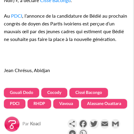
Ndlr) », a déclaré
Cissé Bacongo
.
Au
PDCI
, l’annonce de la candidature de Bédié au prochain
congrès de doyen des Partis ivoiriens est perçue d’un
mauvais œil par des jeunes cadres qui estiment que Bédié
ne souhaite pas faire la place à la nouvelle génération.
Jean Chrésus, Abidjan
Gouali Dodo
Cocody
Cissé Bacongo
PDCI
RHDP
Vavoua
Alassane Ouattara
Partager
Facebook
Twitter
Email
Gmail
Par
Koaci
Messenger
WhatsApp