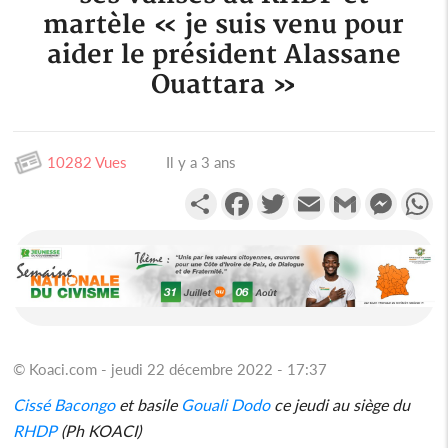
martèle « je suis venu pour
aider le président Alassane
Ouattara »
10282 Vues
Il y a 3 ans
Partager
Facebook
Twitter
Email
Gmail
Messen
W
© Koaci.com - jeudi 22 décembre 2022 - 17:37
Cissé Bacongo
et basile
Gouali Dodo
ce jeudi au siège du
RHDP
(Ph KOACI)