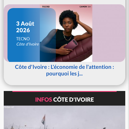
3 Août
2026
TECNO
Côte d'Ivoire
Côte d'Ivoire : L'économie de l'attention :
pourquoi les j...
INFOS
CÔTE D'IVOIRE