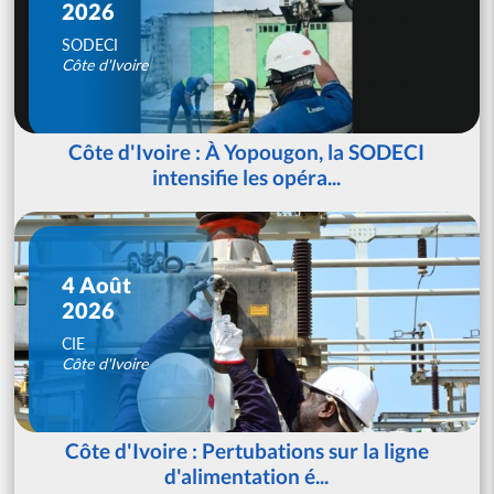
2026
SODECI
Côte d'Ivoire
Côte d'Ivoire : À Yopougon, la SODECI
intensifie les opéra...
4 Août
2026
CIE
Côte d'Ivoire
Côte d'Ivoire : Pertubations sur la ligne
d'alimentation é...