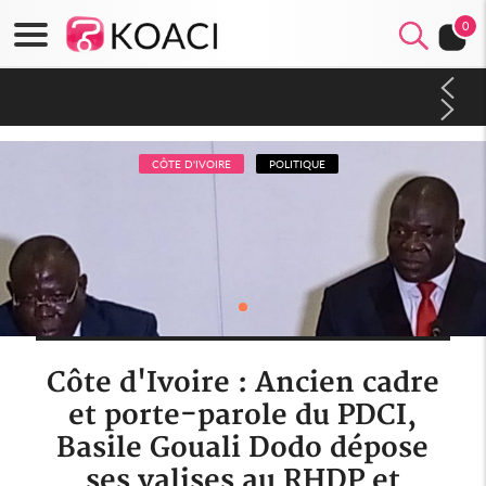
0
Côte d'Ivoire : À Abidjan, Amadou Oury Bah admire le modèle
ivoirien et veut s'en inspirer pour accélérer le développement
de la Guinée
CÔTE D'IVOIRE
POLITIQUE
Côte d'Ivoire : Ancien cadre
et porte-parole du PDCI,
Basile Gouali Dodo dépose
ses valises au RHDP et