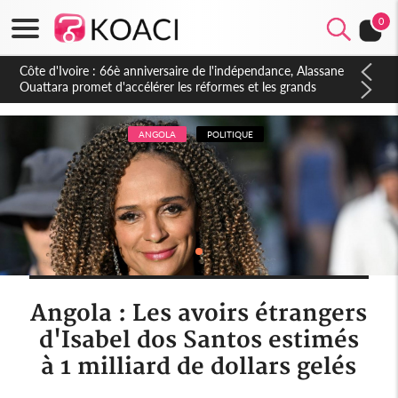
0
Côte d'Ivoire : À Abidjan, Amadou Oury Bah admire le modèle
ivoirien et veut s'en inspirer pour accélérer le développement
de la Guinée
ANGOLA
POLITIQUE
Angola : Les avoirs étrangers
d'Isabel dos Santos estimés
à 1 milliard de dollars gelés