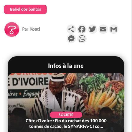
Isabel dos Santos
Partager
Facebook
Twitter
Email
Gmail
Par
Koaci
Messenger
WhatsApp
Infos à la une
SOCIÉTÉ
Côte d'Ivoire : Fin du rachat des 100 000
tonnes de cacao, le SYNARFA-CI co...