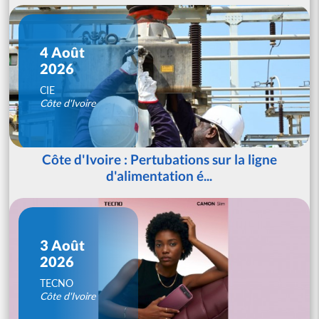
4 Août
2026
CIE
Côte d'Ivoire
Côte d'Ivoire : Pertubations sur la ligne
d'alimentation é...
3 Août
2026
TECNO
Côte d'Ivoire