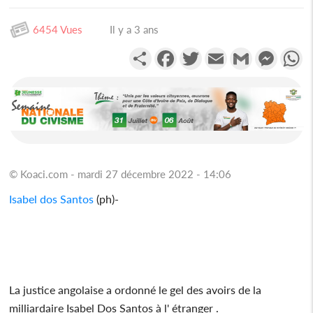
6454 Vues
Il y a 3 ans
Partager
Facebook
Twitter
Email
Gmail
Messen
W
© Koaci.com - mardi 27 décembre 2022 - 14:06
Isabel dos Santos
(ph)-
La justice angolaise a ordonné le gel des avoirs de la
milliardaire Isabel Dos Santos à l' étranger .