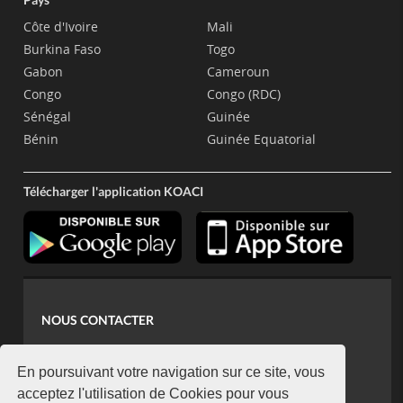
Côte d'Ivoire
Mali
Burkina Faso
Togo
Gabon
Cameroun
Congo
Congo (RDC)
Sénégal
Guinée
Bénin
Guinée Equatorial
Télécharger l'application KOACI
NOUS CONTACTER
contact@koaci.com
koaci@yahoo.fr
En poursuivant votre navigation sur ce site, vous
+225 07 08 85 52 93
acceptez l'utilisation de Cookies pour vous