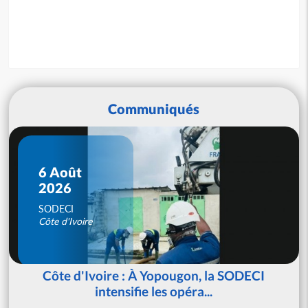
Communiqués
6 Août
2026
SODECI
Côte d'Ivoire
Côte d'Ivoire : À Yopougon, la SODECI
intensifie les opéra...