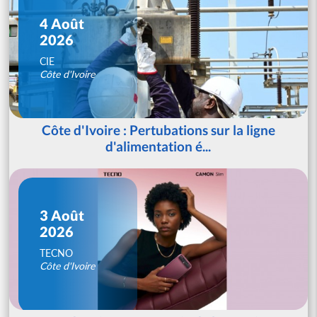
4 Août
2026
CIE
Côte d'Ivoire
Côte d'Ivoire : Pertubations sur la ligne
d'alimentation é...
3 Août
2026
TECNO
Côte d'Ivoire