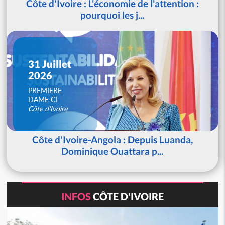
Côte d'Ivoire : L'économie de l'attention :
pourquoi les j...
31 Juillet
2026
PREMIERE
DAME CI
Côte d'Ivoire
Côte d'Ivoire-Angola : Depuis Luanda,
Dominique Ouattara p...
INFOS
CÔTE D'IVOIRE