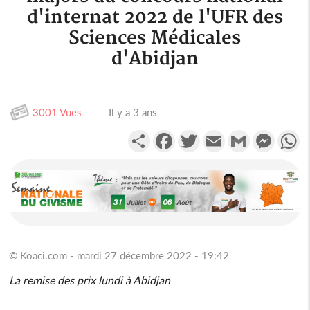
d'internat 2022 de l'UFR des
Sciences Médicales
d'Abidjan
3001 Vues
Il y a 3 ans
Partager
Facebook
Twitter
Email
Gmail
Messen
W
© Koaci.com - mardi 27 décembre 2022 - 19:42
La remise des prix lundi à Abidjan