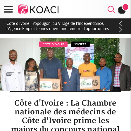
0
Côte d'Ivoire : CHU de Treichville, après la fronde, les agents
contractuels obtiennent un accord avec la direction sur les
arriérés du SMIG 2023
CÔTE D'IVOIRE
SOCIÉTÉ
Côte d'Ivoire : La Chambre
nationale des médecins de
Côte d'Ivoire prime les
majors du concours national