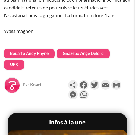
candidats retenus de poursuivre leurs études vers
l'assistanat puis l'agrégation. La formation dure 4 ans.
Wassimagnon
Bouaffo Andy Phyné
Gnazébo Ange Delord
UFR
Partager
Facebook
Twitter
Email
Gmail
Par
Koaci
Messenger
WhatsApp
Infos à la une