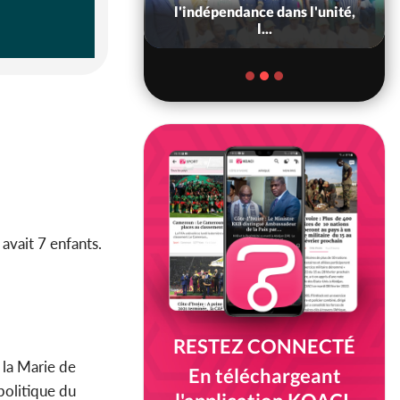
6, les résultats
l'indépendance dans l'unité,
bilité (1er tou...
l...
avait 7 enfants.
RESTEZ CONNECTÉ
 la Marie de
En téléchargeant
olitique du