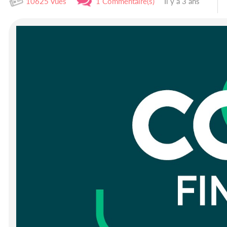
10625 Vues
1 Commentaire(s)
Il y a 3 ans