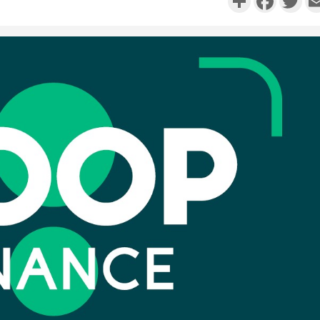
Côte d'
résidue
sociétés
Côte d'Iv
Abidjan
partenaria
Côte d'I