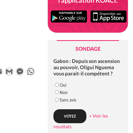
l'application KOACI.
SONDAGE
Gabon : Depuis son ascension
au pouvoir, Oligui Nguema
k
tter
Email
Gmail
Messenger
WhatsApp
vous parait-il compétent ?
Oui
Non
Sans avis
+ Voir les
resultats