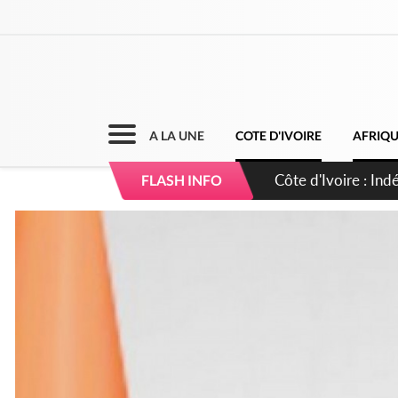
A LA UNE
COTE D'IVOIRE
AFRIQ
Sierra Leone : Un 
FLASH INFO
d'avance