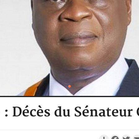
e : Décès du Sénateur
Partager
Faceboo
Twi