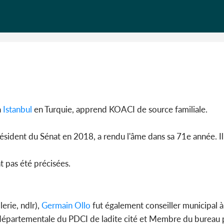
CAFOP 202
d'admissi
à
Istanbul
en Turquie, apprend KOACI de source familiale.
ident du Sénat en 2018, a rendu l'âme dans sa 71e année. Il 
t pas été précisées.
rie, ndlr),
Germain Ollo
fut également conseiller municipal à
épartementale du PDCI de ladite cité et Membre du bureau p