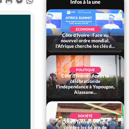
Infos à la une
SOCIÉTÉ
Ivoire : Stocks
ECONOMIE
ls de cacao, des
Côte d'Ivoire : Face au
 coopératives et
nouvvel ordre mondial,
ach...
l'Afrique cherche les clés d...
POLITIQUE
Côte d'Ivoire : Après la
POLITIQUE
oire : Diplomatie,
célébration de
 consolide ses
l'indépendance à Yopougon,
ts avec New Del...
Alassane...
SOCIÉTÉ
Côte d'Ivoire : Méagui
SOCIÉTÉ
voire : Concours
célèbre les 66 ans de