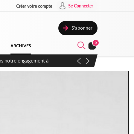
Se Connecter
Créer votre compte
S'abonner
0
ARCHIVES
 des amendements, un exclu