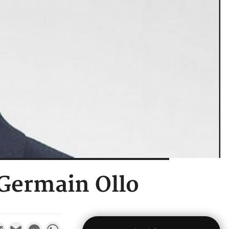
 Germain Ollo
k
tter
Email
Gmail
Messenger
WhatsApp