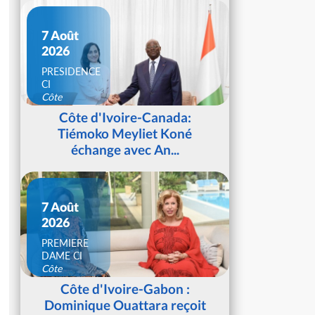
7 Août
2026
PRESIDENCE
CI
Côte
d'Ivoire
Côte d'Ivoire-Canada:
Tiémoko Meyliet Koné
échange avec An...
7 Août
2026
PREMIERE
DAME CI
Côte
d'Ivoire
Côte d'Ivoire-Gabon :
Dominique Ouattara reçoit