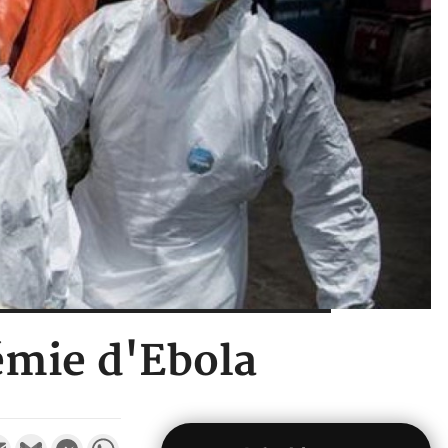
démie d'Ebola
k
tter
Email
Gmail
Messenger
WhatsApp