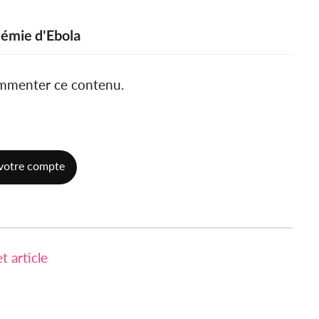
idémie d'Ebola
ommenter ce contenu.
votre compte
 article