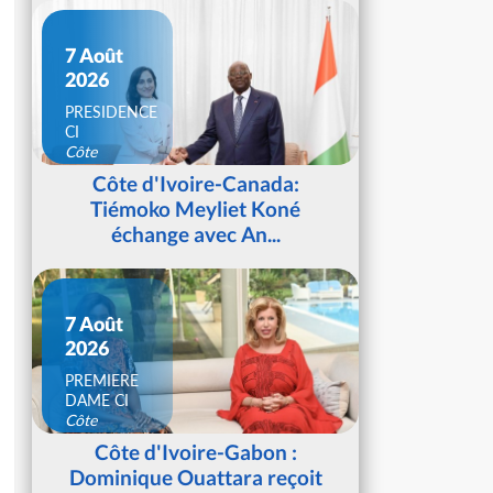
7 Août
2026
PRESIDENCE
CI
Côte
d'Ivoire
Côte d'Ivoire-Canada:
Tiémoko Meyliet Koné
échange avec An...
7 Août
2026
PREMIERE
DAME CI
Côte
d'Ivoire
Côte d'Ivoire-Gabon :
Dominique Ouattara reçoit