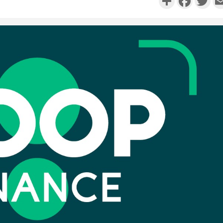
Côte d'I
promet des
les dégu
Côte d'Ivoi
Alassane 
la gr
Côte 
anni