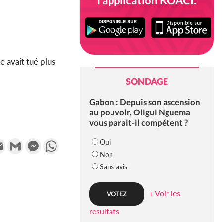
l'application KOACI.
e avait tué plus
SONDAGE
Gabon : Depuis son ascension
au pouvoir, Oligui Nguema
vous parait-il compétent ?
k
tter
Email
Gmail
Messenger
WhatsApp
Oui
Non
Sans avis
+ Voir les
resultats