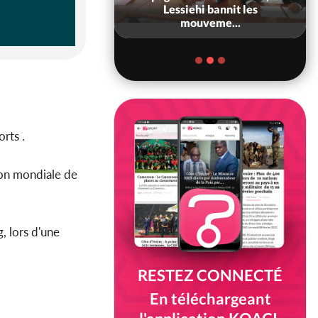
ndance, Alassane
Lessiehi bannit les
ara prome...
mouveme...
rts .
ion mondiale de
g, lors d'une
RESTEZ CONNECTÉ
En téléchargeant