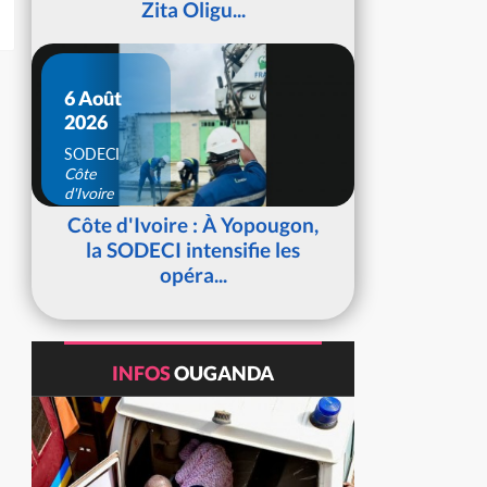
Zita Oligu...
6 Août
2026
SODECI
Côte
d'Ivoire
Côte d'Ivoire : À Yopougon,
la SODECI intensifie les
opéra...
INFOS
OUGANDA