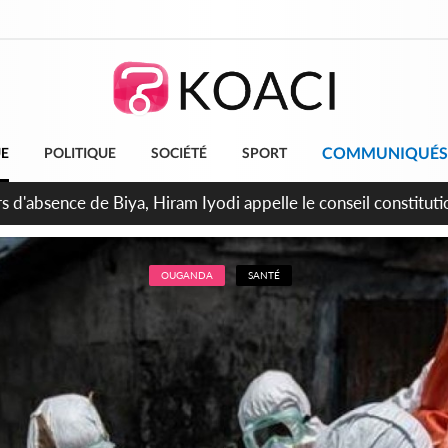
COMMUNIQUÉS
UE
POLITIQUE
SOCIÉTÉ
SPORT
n de la pagaille au PDCI-RDA, Lessiehi bannit les mouvements
OUGANDA
SANTÉ