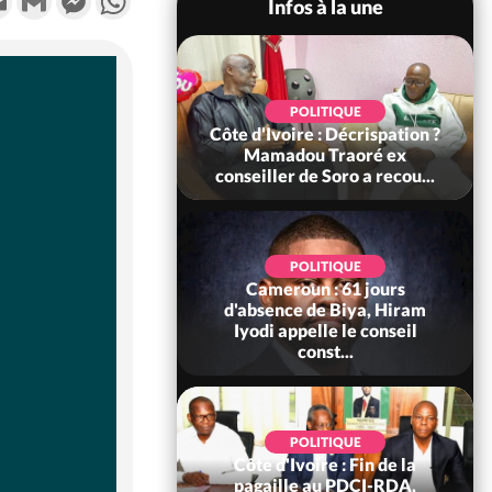
Infos à la une
SOCIÉTÉ
POLITIQUE
voire : Ouattara
Côte d'Ivoire : Décrispation ?
 sanctions contre
Mamadou Traoré ex
erpissements i...
conseiller de Soro a recou...
POLITIQUE
Cameroun : 61 jours
POLITIQUE
re : Fête nationale,
d'absence de Biya, Hiram
Ouattara accorde
Iyodi appelle le conseil
âce à 4 661...
const...
POLITIQUE
POLITIQUE
d'Ivoire : 66è
Côte d'Ivoire : Fin de la
versaire de
pagaille au PDCI-RDA,