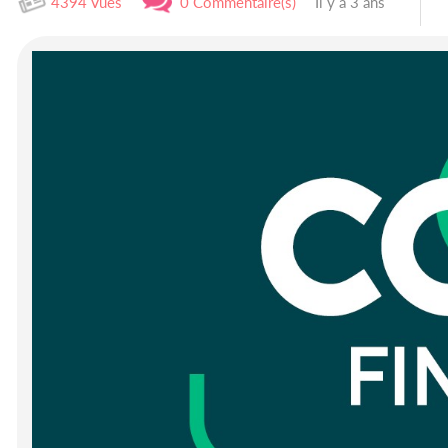
4394 Vues
0 Commentaire(s)
Il y a 3 ans