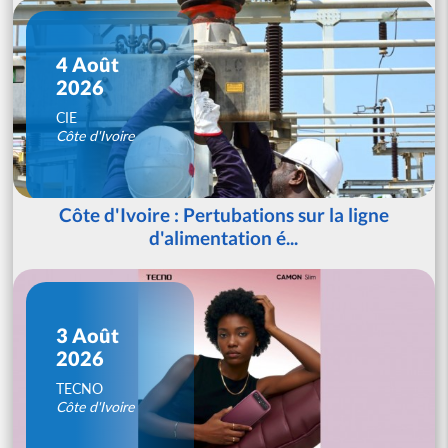
4 Août
2026
CIE
Côte d'Ivoire
Côte d'Ivoire : Pertubations sur la ligne
d'alimentation é...
3 Août
2026
TECNO
Côte d'Ivoire