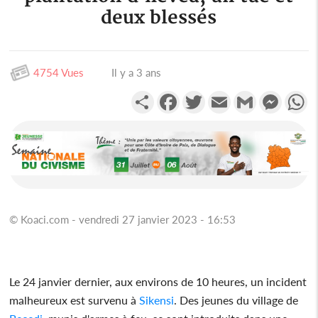
deux blessés
4754 Vues
Il y a 3 ans
Partager
Facebook
Twitter
Email
Gmail
Messen
W
© Koaci.com - vendredi 27 janvier 2023 - 16:53
Le 24 janvier dernier, aux environs de 10 heures, un incident
malheureux est survenu à
Sikensi
. Des jeunes du village de