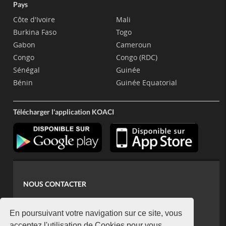
Pays
Côte d'Ivoire
Mali
Burkina Faso
Togo
Gabon
Cameroun
Congo
Congo (RDC)
Sénégal
Guinée
Bénin
Guinée Equatorial
Télécharger l'application KOACI
NOUS CONTACTER
contact@koaci.com
koaci@yahoo.fr
En poursuivant votre navigation sur ce site, vous
acceptez l'utilisation de Cookies pour vous