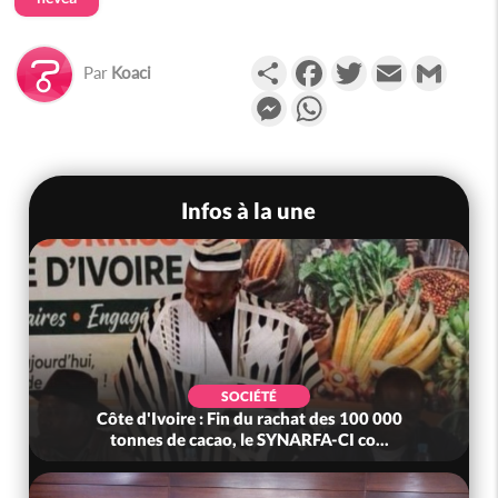
Partager
Facebook
Twitter
Email
Gmail
Par
Koaci
Messenger
WhatsApp
Infos à la une
SOCIÉTÉ
Côte d'Ivoire : Fin du rachat des 100 000
tonnes de cacao, le SYNARFA-CI co...