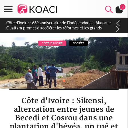
0
Côte d'Ivoire : À Abidjan, Amadou Oury Bah admire le modèle
ivoirien et veut s'en inspirer pour accélérer le développement
de la Guinée
CÔTE D'IVOIRE
SOCIÉTÉ
Côte d'Ivoire : Sikensi,
altercation entre jeunes de
Becedi et Cosrou dans une
plantation d'hévéa, un tué et