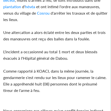
Becedi
, munis d'armes à feu, se sont introduits dans une
plantation
d'
hévéa
et ont intimé l'ordre aux manœuvres,
venus du village de
Cosrou
d'arrêter les travaux et de quitter
les lieux.
Une altercation a alors éclaté entre les deux parties et trois
des manœuvres ont reçu des balles dans la foulée.
L'incident a occasionné au total 1 mort et deux blessés
évacués à l'Hôpital général de Dabou.
Comme rapporté à KOACI, dans la même journée, la
gendarmerie s'est rendu sur les lieux pour ramener le calme.
Elle a appréhendé huit (08) personnes dont le présumé
tireur de l'arme à feu.
Nous apprenions par ailleurs qu'un conflit foncier indirect