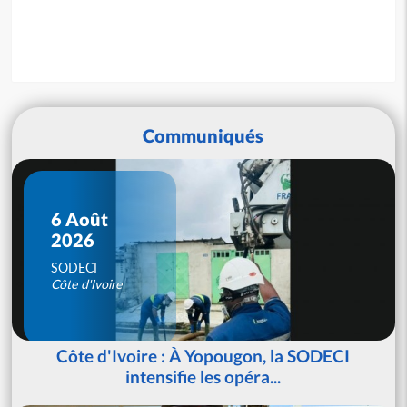
Communiqués
6 Août
2026
SODECI
Côte d'Ivoire
Côte d'Ivoire : À Yopougon, la SODECI
intensifie les opéra...