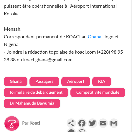
puissent être opérationnelles à l’Aéroport International
Kotoka
Mensah,
Correspondant permanent de KOACI au
Ghana
, Togo et
Nigeria
- Joindre la rédaction togolaise de koaci.com (+228) 98 95
28 38 ou koaci.ghana@gmail.com –
Ghana
Passagers
Aéroport
KIA
formulaire de débarquement
Compétitivité mondiale
Dr Mahamudu Bawumia
Partager
Facebook
Twitter
Email
Gmail
Par
Koaci
Messenger
WhatsApp