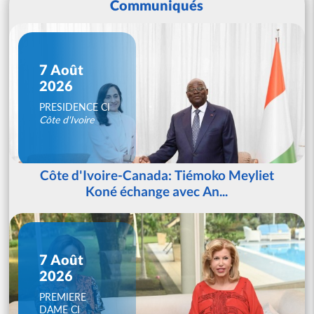
Communiqués
7 Août
2026
PRESIDENCE CI
Côte d'Ivoire
Côte d'Ivoire-Canada: Tiémoko Meyliet
Koné échange avec An...
7 Août
2026
PREMIERE
DAME CI