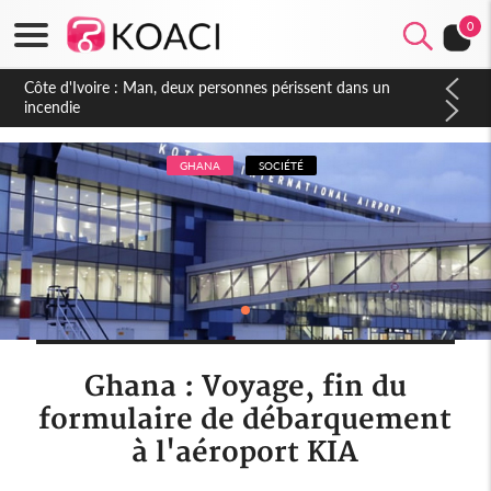
0
Côte d'Ivoire : Séileu, la célébration de la fête nationale
transformée en vaste campagne contre les produits
dépigmentants dangereux
GHANA
SOCIÉTÉ
Ghana : Voyage, fin du
formulaire de débarquement
à l'aéroport KIA