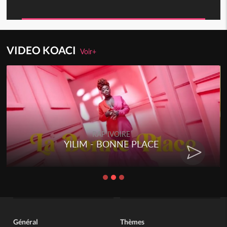
VIDEO KOACI
Voir+
RAP IVOIRE
YILIM - BONNE PLACE
Général
Thèmes