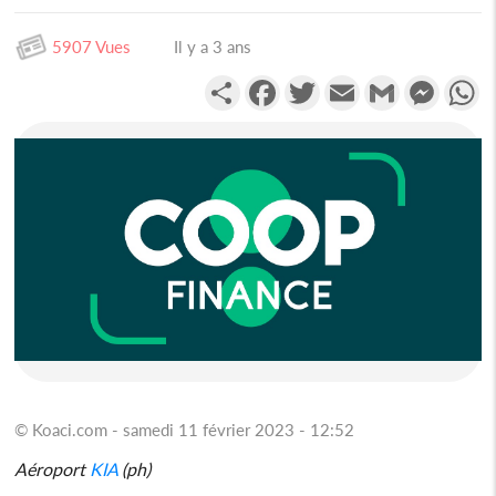
5907 Vues
Il y a 3 ans
Partager
Facebook
Twitter
Email
Gmail
Messen
W
© Koaci.com - samedi 11 février 2023 - 12:52
Aéroport
KIA
(ph)