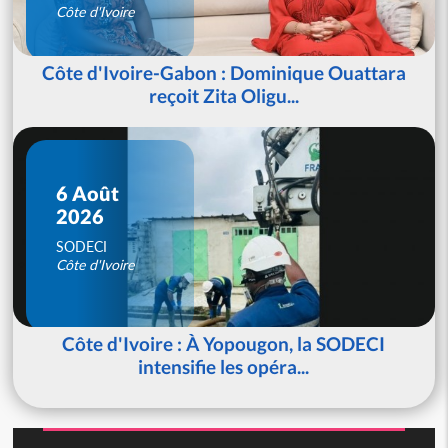
Côte d'Ivoire
Côte d'Ivoire-Gabon : Dominique Ouattara
reçoit Zita Oligu...
6 Août
2026
SODECI
Côte d'Ivoire
Côte d'Ivoire : À Yopougon, la SODECI
intensifie les opéra...