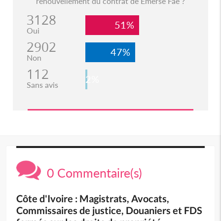
renouvellement du contrat de Emerse Faé ?
3128
51%
Oui
2902
47%
Non
112
2%
Sans avis
0 Commentaire(s)
Côte d'Ivoire : Magistrats, Avocats,
Commissaires de justice, Douaniers et FDS