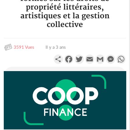
propriété littéraires,
artistiques et la gestion
collective
3591 Vues
Il y a 3 ans
Partager
Facebook
Twitter
Email
Gmail
Messen
W