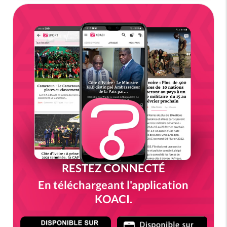
RESTEZ CONNECTÉ
En téléchargeant l'application
KOACI.