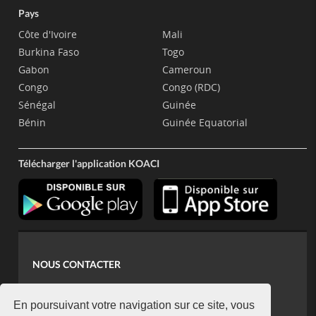
Pays
Côte d'Ivoire
Mali
Burkina Faso
Togo
Gabon
Cameroun
Congo
Congo (RDC)
Sénégal
Guinée
Bénin
Guinée Equatorial
Télécharger l'application KOACI
NOUS CONTACTER
contact@koaci.com
koaci@yahoo.fr
En poursuivant votre navigation sur ce site, vous