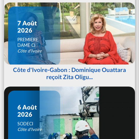
7 Août
2026
PREMIERE
DAME CI
Côte d'Ivoire
Côte d'Ivoire-Gabon : Dominique Ouattara
reçoit Zita Oligu...
6 Août
2026
SODECI
Côte d'Ivoire