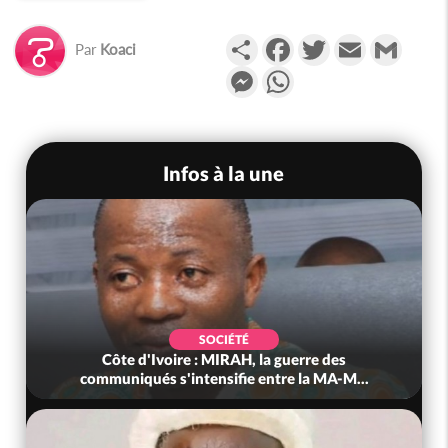
Partager
Facebook
Twitter
Email
Gmail
Par
Koaci
Messenger
WhatsApp
Infos à la une
SOCIÉTÉ
Côte d'Ivoire : MIRAH, la guerre des
communiqués s'intensifie entre la MA-M...