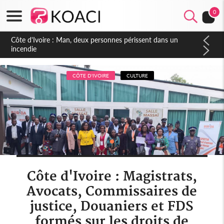
0
Côte d'Ivoire : Séileu, la célébration de la fête nationale
transformée en vaste campagne contre les produits
dépigmentants dangereux
CÔTE D'IVOIRE
CULTURE
Côte d'Ivoire : Magistrats,
Avocats, Commissaires de
justice, Douaniers et FDS
formés sur les droits de