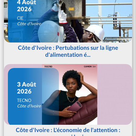
4 Août
2026
CIE
Côte d'Ivoire
Côte d'Ivoire : Pertubations sur la ligne
d'alimentation é...
3 Août
2026
TECNO
Côte d'Ivoire
Côte d'Ivoire : L'économie de l'attention :