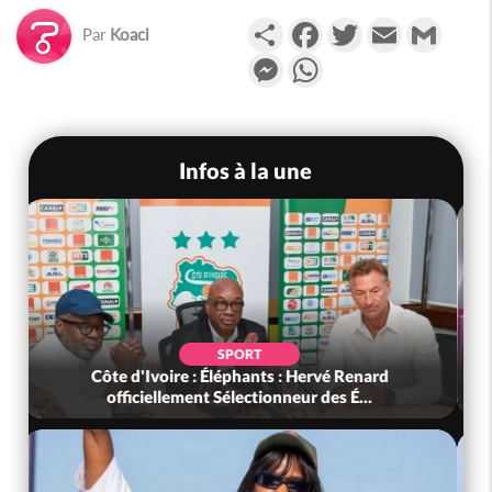
Partager
Facebook
Twitter
Email
Gmail
Par
Koaci
Messenger
WhatsApp
Infos à la une
SOCIÉTÉ
Côte d'Ivoire : Seconde période légale des
ventes soldes du 10 au 31 août 2...