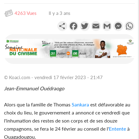
4263 Vues
Il y a 3 ans
Partager
Facebook
Twitter
Email
Gmail
Messen
W
© Koaci.com - vendredi 17 février 2023 - 21:47
Jean-Emmanuel Ouédraogo
Alors que la famille de Thomas
Sankara
est défavorable au
choix du lieu, le gouvernement a annoncé ce vendredi que
l'inhumation des restes de son corps et de ses douze
compagnons, se fera le 24 février au conseil de l'
Entente
à
Ouagadougou.