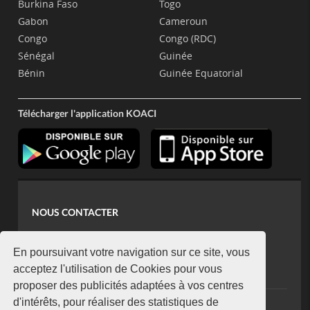
Burkina Faso
Togo
Gabon
Cameroun
Congo
Congo (RDC)
Sénégal
Guinée
Bénin
Guinée Equatorial
Télécharger l'application KOACI
NOUS CONTACTER
contact@koaci.com
koaci@yahoo.fr
En poursuivant votre navigation sur ce site, vous
+225 07 08 85 52 93
acceptez l'utilisation de Cookies pour vous
proposer des publicités adaptées à vos centres
d'intérêts, pour réaliser des statistiques de