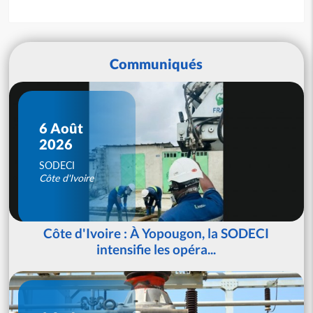
Communiqués
6 Août
2026
SODECI
Côte d'Ivoire
Côte d'Ivoire : À Yopougon, la SODECI
intensifie les opéra...