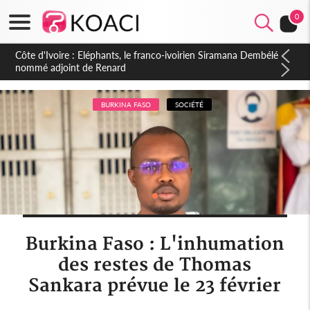
0
Cameroun : 5 combattants séparatistes neutralisés, le Mindef
dément les rumeurs d'exactions des civils
BURKINA FASO
SOCIÉTÉ
Burkina Faso : L'inhumation
des restes de Thomas
Sankara prévue le 23 février