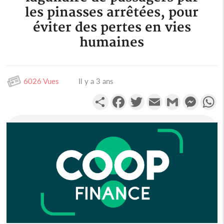
les pinasses arrêtées, pour
éviter des pertes en vies
humaines
6026 Vues
Il y a 3 ans
Partager
Facebook
Twitter
Email
Gmail
Messen
W