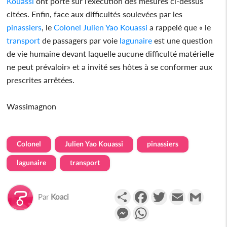
Kouassi
ont porté sur l’exécution des mesures ci-dessus
citées. Enfin, face aux difficultés soulevées par les
pinassiers
, le
Colonel
Julien Yao Kouassi
a rappelé que « le
transport
de passagers par voie
lagunaire
est une question
de vie humaine devant laquelle aucune difficulté matérielle
ne peut prévaloir» et a invité ses hôtes à se conformer aux
prescrites arrêtées.
Wassimagnon
Colonel
Julien Yao Kouassi
pinassiers
lagunaire
transport
Partager
Facebook
Twitter
Email
Gmail
Par
Koaci
Messenger
WhatsApp