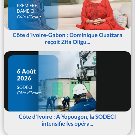
PREMIERE
DAME CI
Côte d'Ivoire
Côte d'Ivoire-Gabon : Dominique Ouattara
reçoit Zita Oligu...
6 Août
2026
SODECI
Côte d'Ivoire
Côte d'Ivoire : À Yopougon, la SODECI
intensifie les opéra...