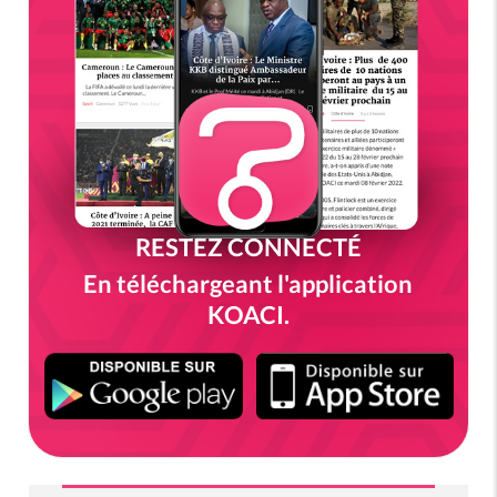
RESTEZ CONNECTÉ
En téléchargeant l'application
KOACI.