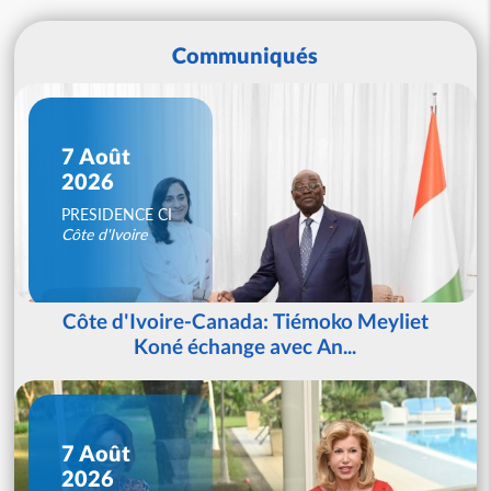
Communiqués
7 Août
2026
PRESIDENCE CI
Côte d'Ivoire
Côte d'Ivoire-Canada: Tiémoko Meyliet
Koné échange avec An...
7 Août
2026