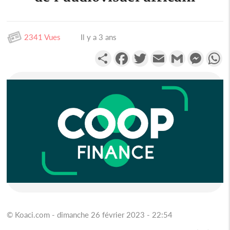
2341 Vues
Il y a 3 ans
Partager
Facebook
Twitter
Email
Gmail
Messen
W
© Koaci.com - dimanche 26 février 2023 - 22:54