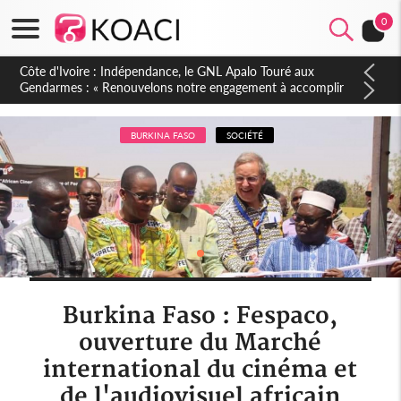
0
Sierra Leone : Un projet de réforme constitutionnelle en
gestation, points clés des amendements, un exclu d'avance
BURKINA FASO
SOCIÉTÉ
Burkina Faso : Fespaco,
ouverture du Marché
international du cinéma et
de l'audiovisuel africain