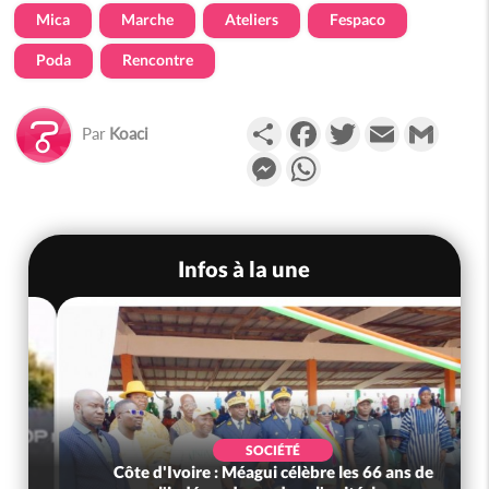
Mica
Marche
Ateliers
Fespaco
Poda
Rencontre
Partager
Facebook
Twitter
Email
Gmail
Par
Koaci
Messenger
WhatsApp
Infos à la une
SOCIÉTÉ
Côte d'Ivoire : Leleblé, le Commandant