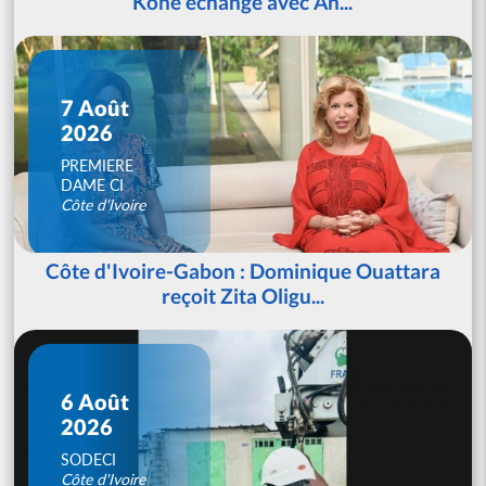
Koné échange avec An...
7 Août
2026
PREMIERE
DAME CI
Côte d'Ivoire
Côte d'Ivoire-Gabon : Dominique Ouattara
reçoit Zita Oligu...
6 Août
2026
SODECI
Côte d'Ivoire