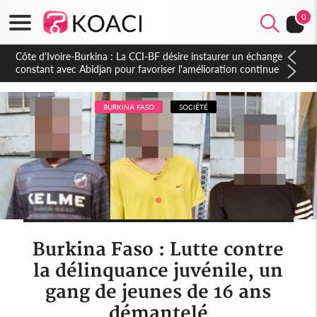
0
Côte d'Ivoire : Peste porcine africaine, le gouvernement
défend les abattages sanitaires et appelle au respect des
mesures vétérinaires
BURKINA FASO
SOCIÉTÉ
Burkina Faso : Lutte contre
la délinquance juvénile, un
gang de jeunes de 16 ans
démantelé