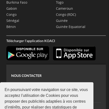
Burkina Faso
Togo
Gabon
Cameroun
Congo
Congo (RDC)
Sénégal
Guinée
Bénin
Guinée Equatorial
Télécharger l'application KOACI
NOUS CONTACTER
contact@koaci.com
koaci@yahoo.fr
En poursuivant votre navigation sur ce site, vous
+225 07 08 85 52 93
acceptez l'utilisation de Cookies pour vous
proposer des publicités adaptées à vos centres
d'intérêts, pour réaliser des statistiques de