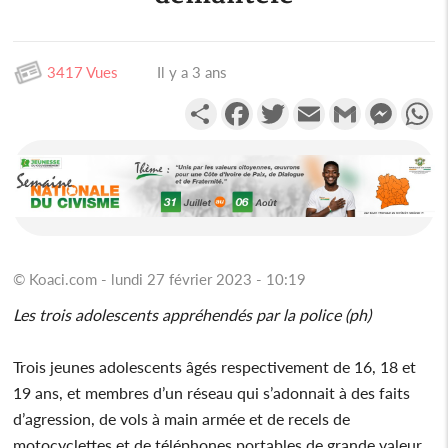
3417 Vues
Il y a 3 ans
Partager
Facebook
Twitter
Email
Gmail
Messen
W
© Koaci.com - lundi 27 février 2023 - 10:19
Les trois adolescents appréhendés par la police (ph)
Trois jeunes adolescents âgés respectivement de 16, 18 et
19 ans, et membres d’un réseau qui s’adonnait à des faits
d’agression, de vols à main armée et de recels de
motocyclettes et de téléphones portables de grande valeur