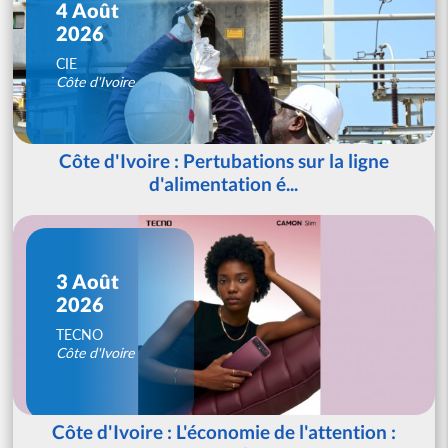
4 Août
2026
CIE
Côte d'Ivoire
Côte d'Ivoire : Pertubations sur la ligne
d'alimentation é...
3 Août
2026
TECNO
Côte d'Ivoire
Côte d'Ivoire : L'économie de l'attention :