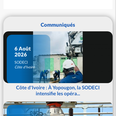
Communiqués
6 Août
2026
SODECI
Côte d'Ivoire
Côte d'Ivoire : À Yopougon, la SODECI
intensifie les opéra...