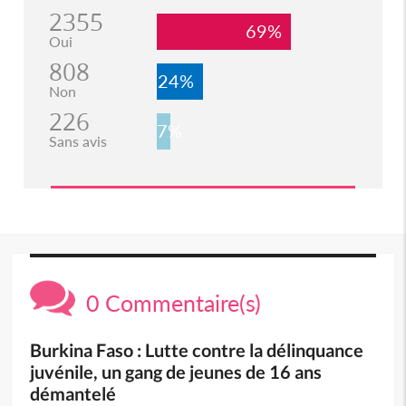
2355
69%
Oui
808
24%
Non
226
7%
Sans avis
0 Commentaire(s)
Burkina Faso : Lutte contre la délinquance
juvénile, un gang de jeunes de 16 ans
démantelé