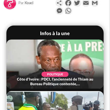
Partager
Facebook
Twitter
Email
Gmail
Par
Koaci
Messenger
WhatsApp
Infos à la une
POLITIQUE
Côte d'Ivoire : PDCI, l'ancienneté de Thiam au
Bureau Politique contestée,...