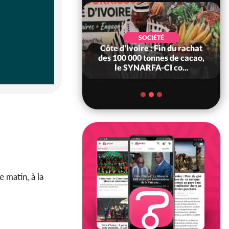
POLITIQUE
d'Ivoire : 66è
SOCIÉTÉ
versaire de
Côte d'Ivoire : Fin du rachat
ndance, Alassane
des 100 000 tonnes de cacao,
ara prome...
le SYNARFA-CI co...
 matin, à la