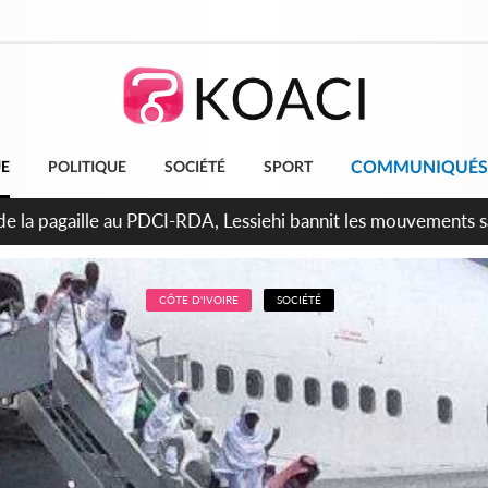
COMMUNIQUÉS
UE
POLITIQUE
SOCIÉTÉ
SPORT
attara promet des sanctions contre les déguerpissements illég
CÔTE D'IVOIRE
SOCIÉTÉ