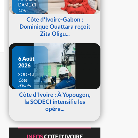
DAME CI
Côte
d'Ivoire
Côte d'Ivoire-Gabon :
Dominique Ouattara reçoit
Zita Oligu...
6 Août
2026
SODECI
Côte
d'Ivoire
Côte d'Ivoire : À Yopougon,
la SODECI intensifie les
opéra...
INFOS
CÔTE D'IVOIRE