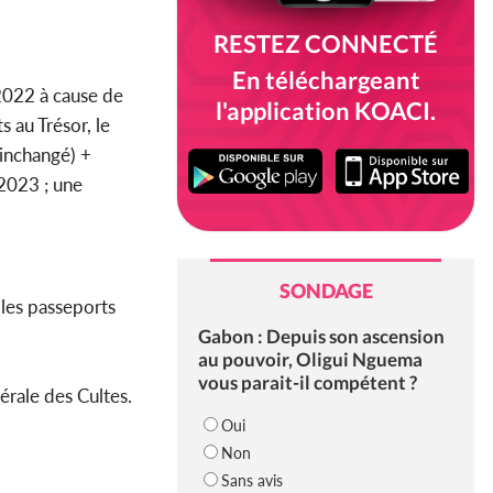
RESTEZ CONNECTÉ
En téléchargeant
 2022 à cause de
l'application KOACI.
 au Trésor, le
(inchangé) +
 2023 ; une
SONDAGE
 les passeports
Gabon : Depuis son ascension
au pouvoir, Oligui Nguema
vous parait-il compétent ?
érale des Cultes.
Oui
Non
Sans avis