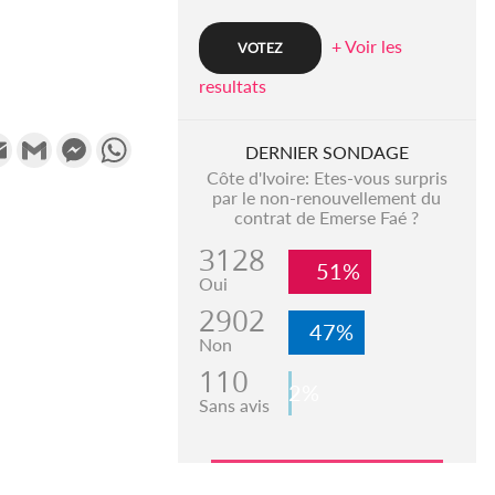
+ Voir les
resultats
k
tter
Email
Gmail
Messenger
WhatsApp
DERNIER SONDAGE
Côte d'Ivoire: Etes-vous surpris
par le non-renouvellement du
contrat de Emerse Faé ?
3128
51%
Oui
2902
47%
Non
110
2%
Sans avis