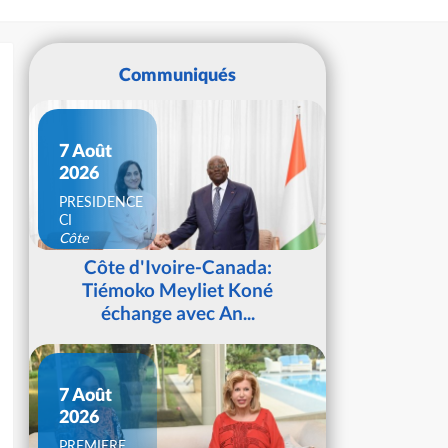
Communiqués
7 Août
2026
PRESIDENCE
CI
Côte
d'Ivoire
Côte d'Ivoire-Canada:
Tiémoko Meyliet Koné
échange avec An...
7 Août
2026
PREMIERE