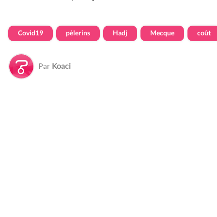
Covid19
pèlerins
Hadj
Mecque
coût
Par
Koaci