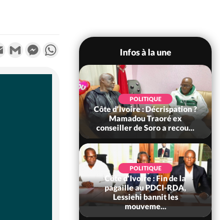
k
tter
Email
Gmail
Messenger
WhatsApp
Infos à la une
SOCIÉTÉ
POLITIQUE
voire : Ouattara
Côte d'Ivoire : Décrispation ?
 sanctions contre
Mamadou Traoré ex
erpissements i...
conseiller de Soro a recou...
POLITIQUE
Côte d'Ivoire : Fin de la
POLITIQUE
re : Fête nationale,
pagaille au PDCI-RDA,
Ouattara accorde
Lessiehi bannit les
âce à 4 661...
mouveme...