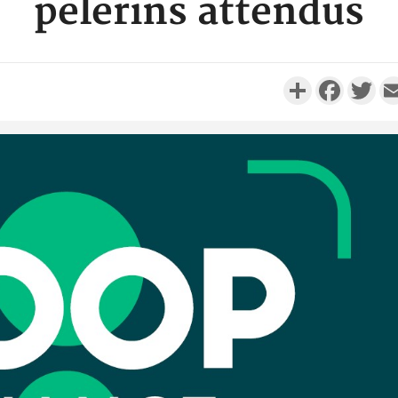
pèlerins attendus
Partager
Faceboo
Twi
Côte d'I
promet des
les dégu
Côte d'Ivoi
Alassane 
la gr