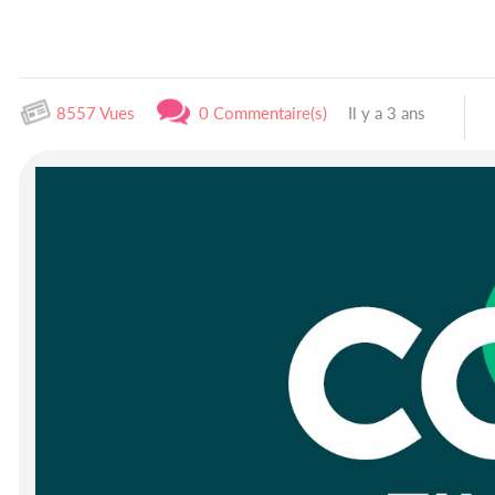
8557 Vues
0 Commentaire(s)
Il y a 3 ans