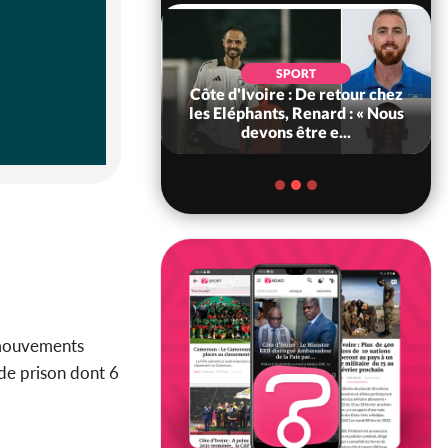
POLITIQUE
d'Ivoire : 66e
SPORT
versaire de
Côte d'Ivoire : De retour chez
ance, les Forces de
les Eléphants, Renard : « Nous
fense e...
devons être e...
s mouvements
de prison dont 6