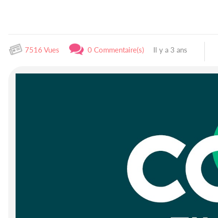
7516 Vues
0 Commentaire(s)
Il y a 3 ans