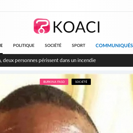
COMMUNIQUÉS
UE
POLITIQUE
SOCIÉTÉ
SPORT
leu, la célébration de la fête nationale transformée en vaste 
ngereux
BURKINA FASO
SOCIÉTÉ