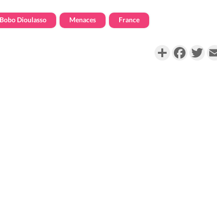
Bobo Dioulasso
Menaces
France
Partager
Faceboo
Twi