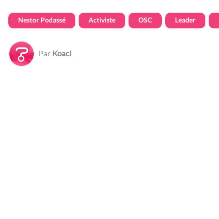
Nestor Podassé
Activiste
OSC
Leader
Par
Koaci