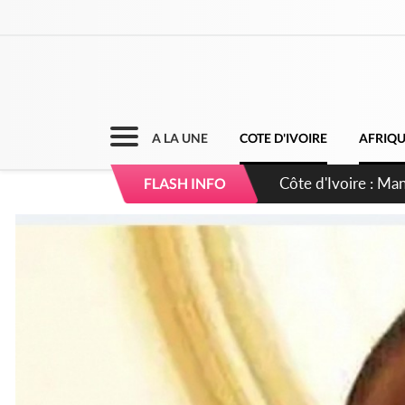
A LA UNE
COTE D'IVOIRE
AFRIQ
Côte d'Ivoire : Séi
FLASH INFO
dépigmentants da