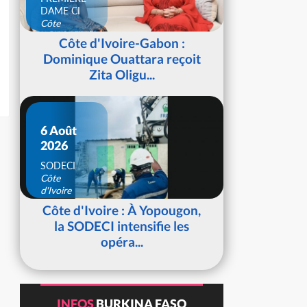
DAME CI
Côte
d'Ivoire
Côte d'Ivoire-Gabon :
Dominique Ouattara reçoit
Zita Oligu...
6 Août
2026
SODECI
Côte
d'Ivoire
Côte d'Ivoire : À Yopougon,
la SODECI intensifie les
opéra...
INFOS
BURKINA FASO