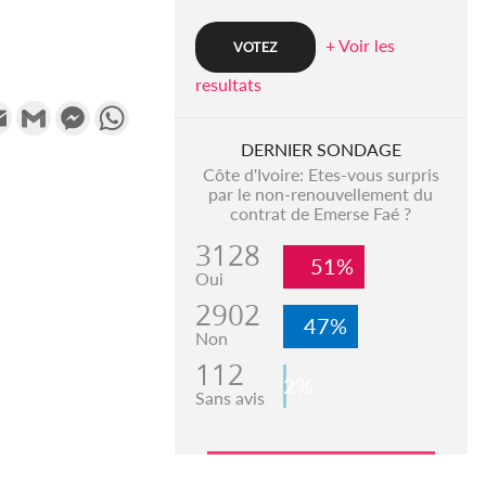
+ Voir les
resultats
k
tter
Email
Gmail
Messenger
WhatsApp
DERNIER SONDAGE
Côte d'Ivoire: Etes-vous surpris
par le non-renouvellement du
contrat de Emerse Faé ?
3128
51%
Oui
2902
47%
Non
112
2%
Sans avis