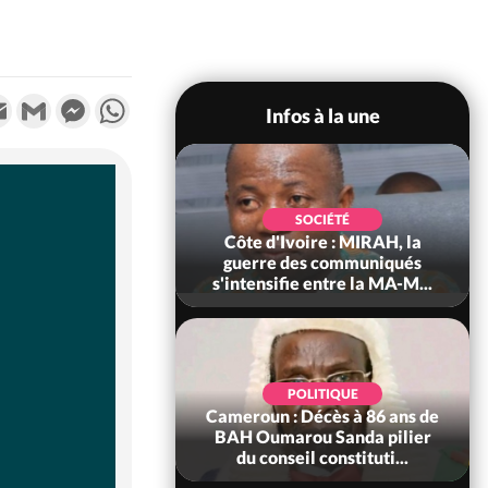
k
tter
Email
Gmail
Messenger
WhatsApp
Infos à la une
SOCIÉTÉ
SOCIÉTÉ
voire : Man, deux
Côte d'Ivoire : MIRAH, la
périssent dans un
guerre des communiqués
incendie
s'intensifie entre la MA-M...
SOCIÉTÉ
POLITIQUE
ire : Daloa, il tue
Cameroun : Décès à 86 ans de
ègue et cache 38
BAH Oumarou Sanda pilier
s dans une fo...
du conseil constituti...