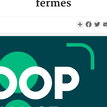
fermes
Partager
Faceboo
Twi
Côte d'I
personnes 
Côte d'Ivo
son coll
million