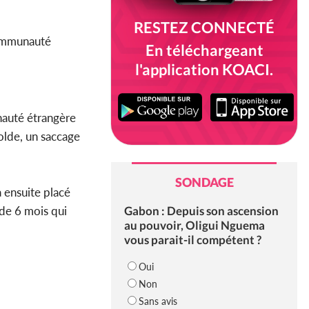
RESTEZ CONNECTÉ
communauté
En téléchargeant
l'application KOACI.
nauté étrangère
olde, un saccage
SONDAGE
a ensuite placé
Gabon : Depuis son ascension
 de 6 mois qui
au pouvoir, Oligui Nguema
vous parait-il compétent ?
Oui
Non
Sans avis