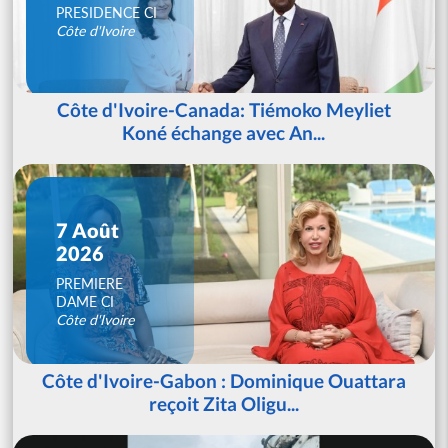
PRESIDENCE CI
Côte d'Ivoire
Côte d'Ivoire-Canada: Tiémoko Meyliet
Koné échange avec An...
7 Août
2026
PREMIERE
DAME CI
Côte d'Ivoire
Côte d'Ivoire-Gabon : Dominique Ouattara
reçoit Zita Oligu...