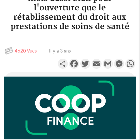
l'ouverture que le
rétablissement du droit aux
prestations de soins de santé
4620 Vues
Il y a 3 ans
Partager
Facebook
Twitter
Email
Gmail
Messen
W