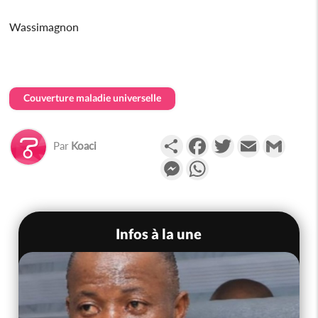
Wassimagnon
Couverture maladie universelle
Partager
Facebook
Twitter
Email
Gmail
Par
Koaci
Messenger
WhatsApp
Infos à la une