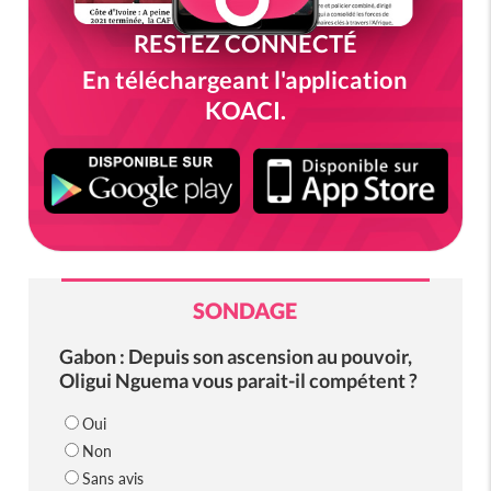
RESTEZ CONNECTÉ
En téléchargeant l'application
KOACI.
SONDAGE
Gabon : Depuis son ascension au pouvoir,
Oligui Nguema vous parait-il compétent ?
Oui
Non
Sans avis