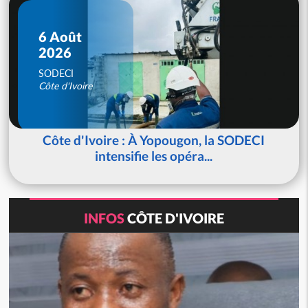
6 Août
2026
SODECI
Côte d'Ivoire
Côte d'Ivoire : À Yopougon, la SODECI
intensifie les opéra...
INFOS
CÔTE D'IVOIRE