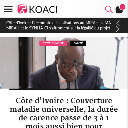
0
Côte d'Ivoire : Indépendance 2026, Thiam plaide pour un
environnement démocratique plus apaisé
CÔTE D'IVOIRE
SANTÉ
Côte d'Ivoire : Couverture
maladie universelle, la durée
de carence passe de 3 à 1
mois aussi bien pour