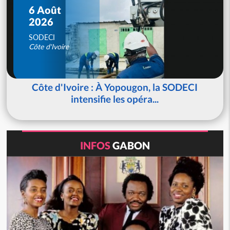
6 Août
2026
SODECI
Côte d'Ivoire
Côte d'Ivoire : À Yopougon, la SODECI
intensifie les opéra...
INFOS
GABON