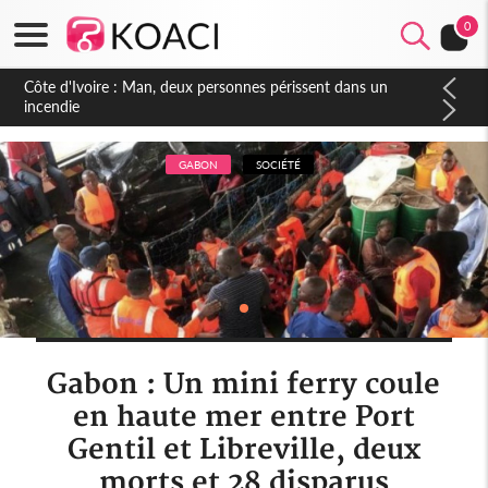
0
Côte d'Ivoire : Séileu, la célébration de la fête nationale
transformée en vaste campagne contre les produits
dépigmentants dangereux
GABON
SOCIÉTÉ
Gabon : Un mini ferry coule
en haute mer entre Port
Gentil et Libreville, deux
morts et 28 disparus