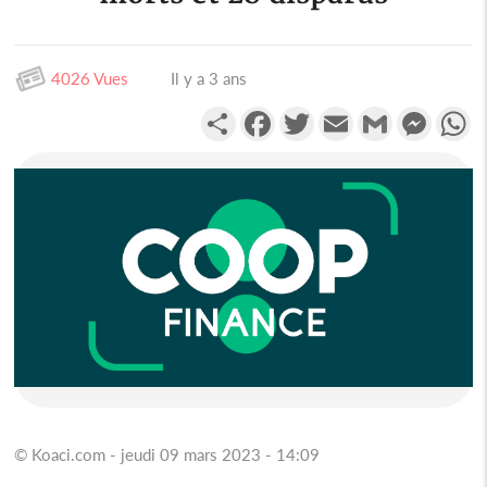
4026 Vues
Il y a 3 ans
Partager
Facebook
Twitter
Email
Gmail
Messen
W
© Koaci.com - jeudi 09 mars 2023 - 14:09