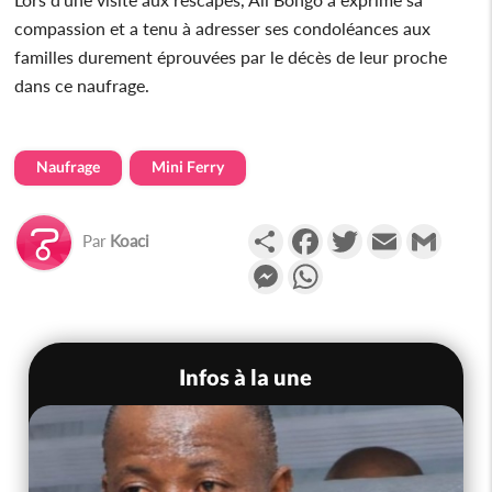
compassion et a tenu à adresser ses condoléances aux
familles durement éprouvées par le décès de leur proche
dans ce naufrage.
Naufrage
Mini Ferry
Partager
Facebook
Twitter
Email
Gmail
Par
Koaci
Messenger
WhatsApp
Infos à la une