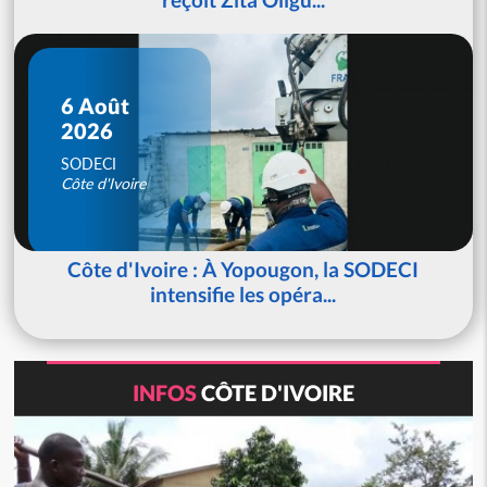
6 Août
2026
SODECI
Côte d'Ivoire
Côte d'Ivoire : À Yopougon, la SODECI
intensifie les opéra...
INFOS
CÔTE D'IVOIRE