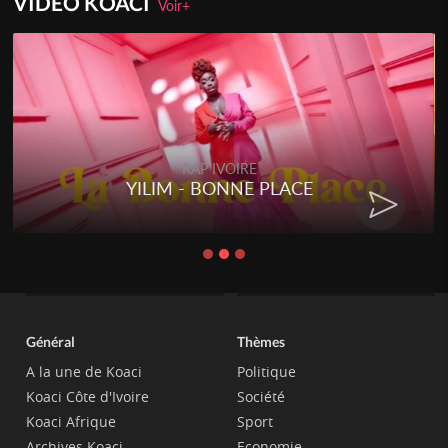
VIDEO KOACI
Voir+
RAP IVOIRE
YILIM - BONNE PLACE
Général
Thèmes
A la une de Koaci
Politique
Koaci Côte d'Ivoire
Société
Koaci Afrique
Sport
Archives Koaci
Economie