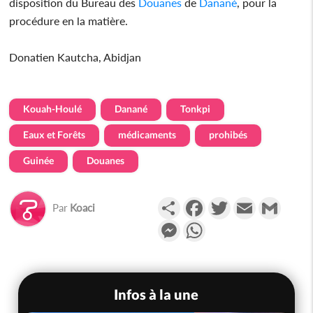
disposition du Bureau des
Douanes
de
Danané
, pour la
procédure en la matière.
Donatien Kautcha, Abidjan
Kouah-Houlé
Danané
Tonkpi
Eaux et Forêts
médicaments
prohibés
Guinée
Douanes
Partager
Facebook
Twitter
Email
Gmail
Par
Koaci
Messenger
WhatsApp
Infos à la une