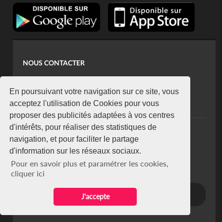
NOUS CONTACTER
contact@koaci.com
koaci@yahoo.fr
En poursuivant votre navigation sur ce site, vous
+225 07 08 85 52 93
acceptez l'utilisation de Cookies pour vous
proposer des publicités adaptées à vos centres
d'intérêts, pour réaliser des statistiques de
NEWSLETTER
navigation, et pour faciliter le partage
Restez connecté via notre newsletter
d'information sur les réseaux sociaux.
S'abonner
Pour en savoir plus et paramétrer les cookies,
Se désabonner
cliquer ici
J'accepte