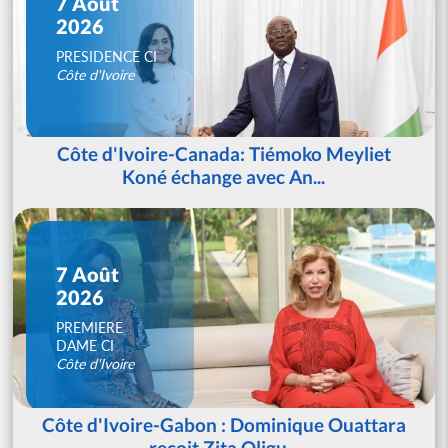
7 Août
2026
PRESIDENCE CI
Côte d'Ivoire
Côte d'Ivoire-Canada: Tiémoko Meyliet
Koné échange avec An...
7 Août
2026
PREMIERE
DAME CI
Côte d'Ivoire
Côte d'Ivoire-Gabon : Dominique Ouattara
reçoit Zita Oligu...