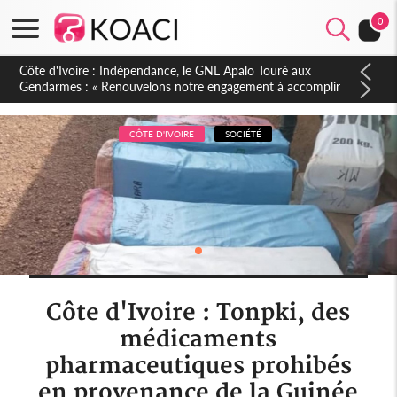
0
Sierra Leone : Un projet de réforme constitutionnelle en
gestation, points clés des amendements, un exclu d'avance
CÔTE D'IVOIRE
SOCIÉTÉ
Côte d'Ivoire : Tonpki, des
médicaments
pharmaceutiques prohibés
en provenance de la Guinée