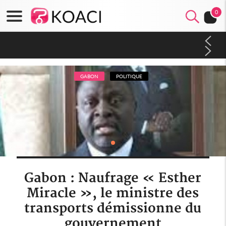
0
Côte d'Ivoire : Indépendance 2026, Thiam plaide pour un
environnement démocratique plus apaisé
GABON
POLITIQUE
Gabon : Naufrage « Esther
Miracle », le ministre des
transports démissionne du
gouvernement