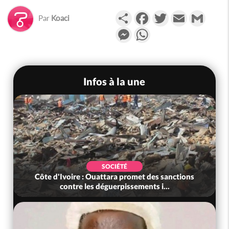
Partager
Facebook
Twitter
Email
Gmail
Par
Koaci
Messenger
WhatsApp
Infos à la une
SOCIÉTÉ
Côte d'Ivoire : Ouattara promet des sanctions
contre les déguerpissements i...