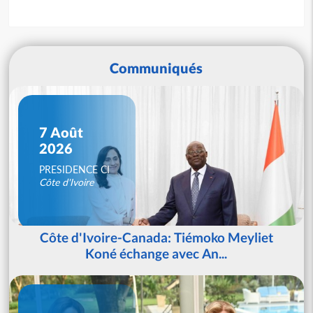
Communiqués
7 Août
2026
PRESIDENCE CI
Côte d'Ivoire
Côte d'Ivoire-Canada: Tiémoko Meyliet
Koné échange avec An...