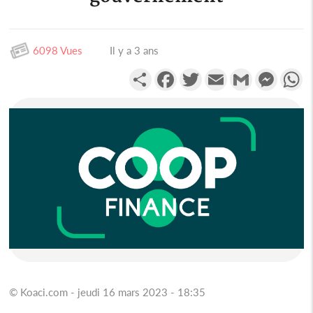
6098 Vues
Il y a 3 ans
Partager
Facebook
Twitter
Email
Gmail
Messen
W
© Koaci.com - jeudi 16 mars 2023 - 18:35