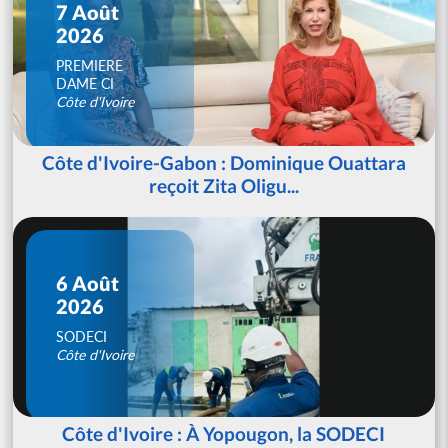
7 Août
2026
PREMIERE
DAME CI
Côte d'Ivoire
Côte d'Ivoire-Gabon : Dominique Ouattara
reçoit Zita Oligu...
6 Août
2026
SODECI
Côte d'Ivoire
Côte d'Ivoire : À Yopougon, la SODECI