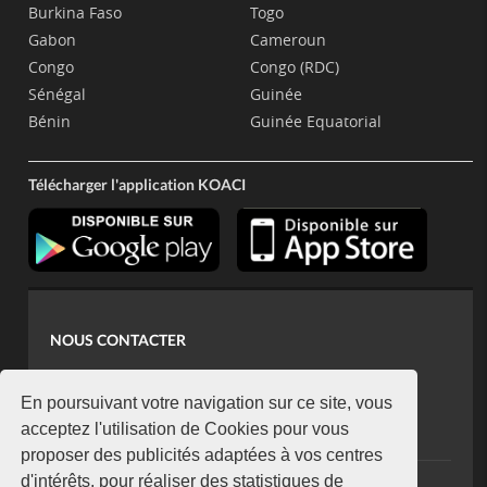
Burkina Faso
Togo
Gabon
Cameroun
Congo
Congo (RDC)
Sénégal
Guinée
Bénin
Guinée Equatorial
Télécharger l'application KOACI
NOUS CONTACTER
contact@koaci.com
koaci@yahoo.fr
En poursuivant votre navigation sur ce site, vous
+225 07 08 85 52 93
acceptez l'utilisation de Cookies pour vous
proposer des publicités adaptées à vos centres
d'intérêts, pour réaliser des statistiques de