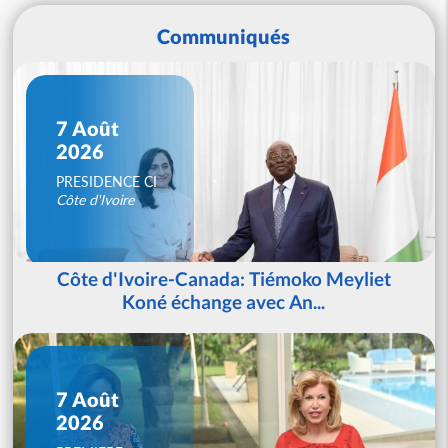
Communiqués
7 Août
2026
PRESIDENCE CI
Côte d'Ivoire
Côte d'Ivoire-Canada: Tiémoko Meyliet
Koné échange avec An...
7 Août
2026