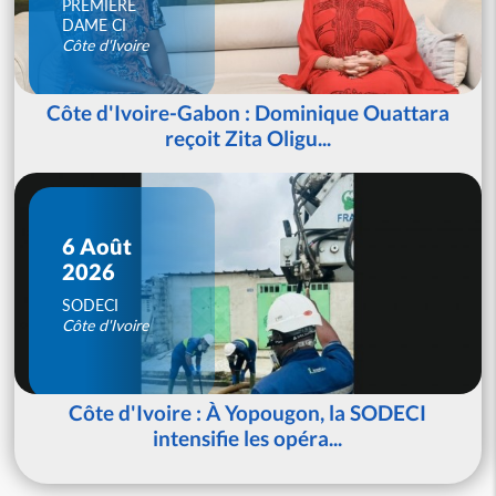
PREMIERE
DAME CI
Côte d'Ivoire
Côte d'Ivoire-Gabon : Dominique Ouattara
reçoit Zita Oligu...
6 Août
2026
SODECI
Côte d'Ivoire
Côte d'Ivoire : À Yopougon, la SODECI
intensifie les opéra...