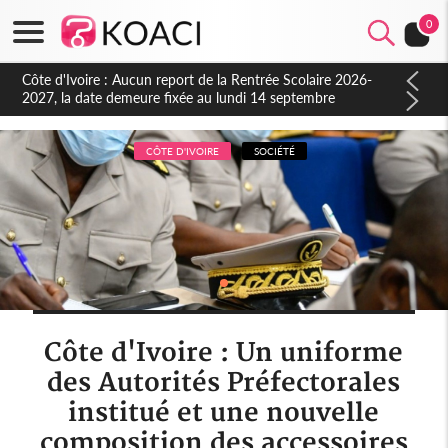
0
Côte d'Ivoire : Indépendance à Blahou, le sous-préfet : « La
fête nous invite à mesurer le chemin parcouru et à renouveler
notre engagement collectif en faveur du développement »
CÔTE D'IVOIRE
SOCIÉTÉ
Côte d'Ivoire : Un uniforme
des Autorités Préfectorales
institué et une nouvelle
composition des accessoires