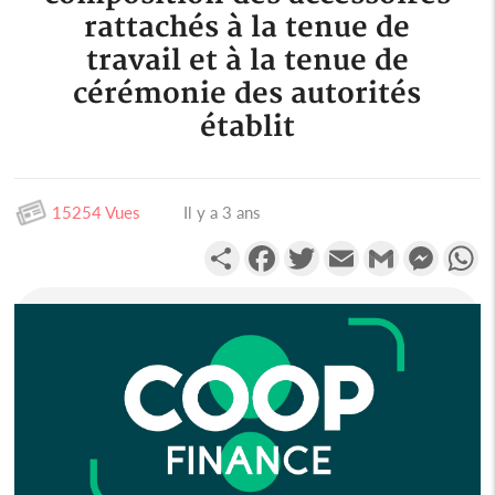
rattachés à la tenue de
travail et à la tenue de
cérémonie des autorités
établit
15254 Vues
Il y a 3 ans
Partager
Facebook
Twitter
Email
Gmail
Messen
W