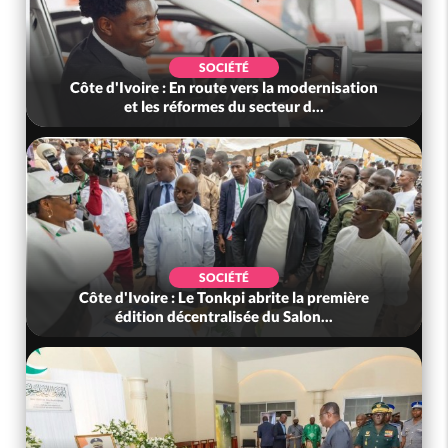
POLITIQUE
Mali : Le JNIM revendique l'attaque d'une
caserne à San, au moins 10 milita...
POLITIQUE
Togo : L'UFC clarifie sa vision dans le nouveau
contexte sociopolitique ave...