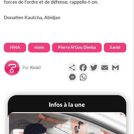
forces de l'ordre et de défense, rappelle-t-on.
Donatien Kautcha, Abidjan
HMA
visite
Pierre N'Gou Dimba
Santé
Partager
Facebook
Twitter
Email
Gmail
Par
Koaci
Messenger
WhatsApp
Infos à la une