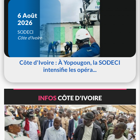
6 Août
2026
SODECI
Côte d'Ivoire
Côte d'Ivoire : À Yopougon, la SODECI
intensifie les opéra...
INFOS
CÔTE D'IVOIRE