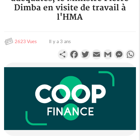
Dimba en visite de travail à
l'HMA
2623 Vues
Il y a 3 ans
Partager
Facebook
Twitter
Email
Gmail
Messen
W