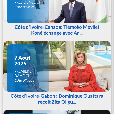
PRESIDENCE CI
Côte d'Ivoire
Côte d'Ivoire-Canada: Tiémoko Meyliet
Koné échange avec An...
7 Août
2026
PREMIERE
DAME CI
Côte d'Ivoire
Côte d'Ivoire-Gabon : Dominique Ouattara
reçoit Zita Oligu...