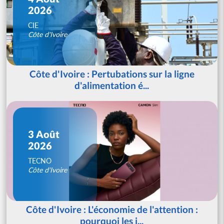
2026
CIE
Côte d'Ivoire
Côte d'Ivoire : Pertubations sur la ligne
d'alimentation é...
3 Août
2026
TECNO
Côte d'Ivoire
Côte d'Ivoire : L'économie de l'attention :
pourquoi les j...