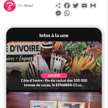
Partager
Facebook
Twitter
Email
Gmail
Par
Koaci
Messenger
WhatsApp
Infos à la une
SOCIÉTÉ
Côte d'Ivoire : Fin du rachat des 100 000
tonnes de cacao, le SYNARFA-CI co...