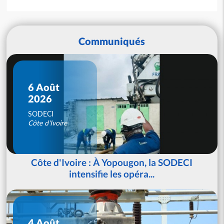
Communiqués
6 Août
2026
SODECI
Côte d'Ivoire
Côte d'Ivoire : À Yopougon, la SODECI
intensifie les opéra...
4 Août