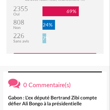
2355
69%
Oui
808
24%
Non
226
7%
Sans avis
0 Commentaire(s)
Gabon : L'ex député Bertrand Zibi compte
défier Ali Bongo à la présidentielle