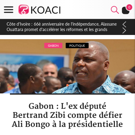
0
Côte d'Ivoire : À Abidjan, Amadou Oury Bah admire le modèle
ivoirien et veut s'en inspirer pour accélérer le développement
de la Guinée
GABON
POLITIQUE
Gabon : L'ex député
Bertrand Zibi compte défier
Ali Bongo à la présidentielle