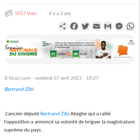
5017 Vues
Il y a 3 ans
Partager
Facebook
Twitter
Email
Gmail
Messen
W
© Koaci.com - vendredi 07 avril 2023 - 10:27
Bertrand Zibi
L'ancien député
Bertrand Zibi
Abeghe qui a rallié
l'opposition a annoncé sa volonté de briguer la magistrature
suprême du pays .