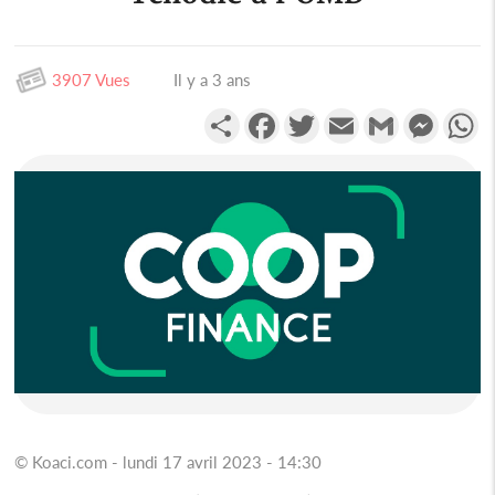
3907 Vues
Il y a 3 ans
Partager
Facebook
Twitter
Email
Gmail
Messen
W
© Koaci.com - lundi 17 avril 2023 - 14:30