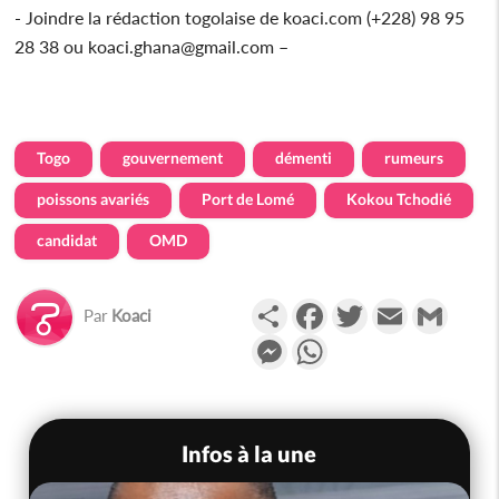
- Joindre la rédaction togolaise de koaci.com (+228) 98 95
28 38 ou koaci.ghana@gmail.com –
Togo
gouvernement
démenti
rumeurs
poissons avariés
Port de Lomé
Kokou Tchodié
candidat
OMD
Partager
Facebook
Twitter
Email
Gmail
Par
Koaci
Messenger
WhatsApp
Infos à la une