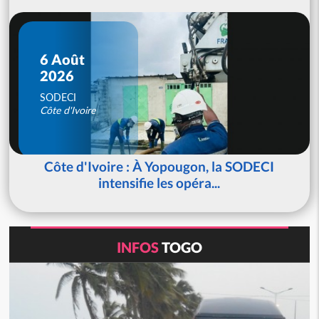
6 Août
2026
SODECI
Côte d'Ivoire
Côte d'Ivoire : À Yopougon, la SODECI
intensifie les opéra...
INFOS
TOGO