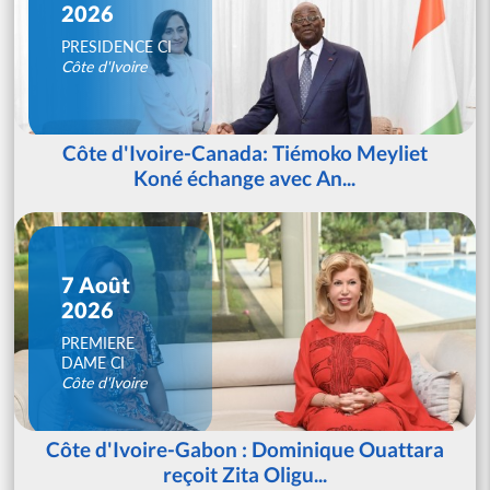
2026
PRESIDENCE CI
Côte d'Ivoire
Côte d'Ivoire-Canada: Tiémoko Meyliet
Koné échange avec An...
7 Août
2026
PREMIERE
DAME CI
Côte d'Ivoire
Côte d'Ivoire-Gabon : Dominique Ouattara
reçoit Zita Oligu...