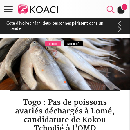
0
Côte d'Ivoire : Séileu, la célébration de la fête nationale
transformée en vaste campagne contre les produits
dépigmentants dangereux
TOGO
SOCIÉTÉ
Togo : Pas de poissons
avariés déchargés à Lomé,
candidature de Kokou
Tchodié à l'OMD