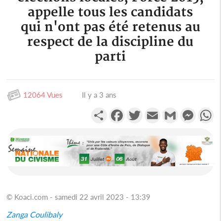
appelle tous les candidats
qui n'ont pas été retenus au
respect de la discipline du
parti
12064 Vues
Il y a 3 ans
Partager
Facebook
Twitter
Email
Gmail
Messen
W
© Koaci.com - samedi 22 avril 2023 - 13:39
Zanga Coulibaly