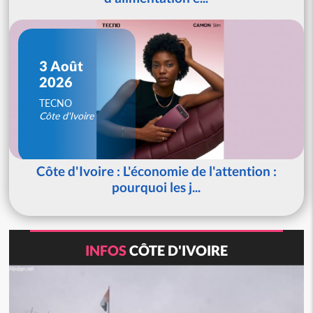
3 Août
2026
TECNO
Côte d'Ivoire
Côte d'Ivoire : L'économie de l'attention :
pourquoi les j...
INFOS
CÔTE D'IVOIRE