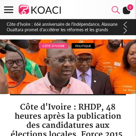
0
Côte d'Ivoire : À Abidjan, Amadou Oury Bah admire le modèle
ivoirien et veut s'en inspirer pour accélérer le développement
de la Guinée
CÔTE D'IVOIRE
POLITIQUE
Côte d'Ivoire : RHDP, 48
heures après la publication
des candidatures aux
élections locales, Force 2015,