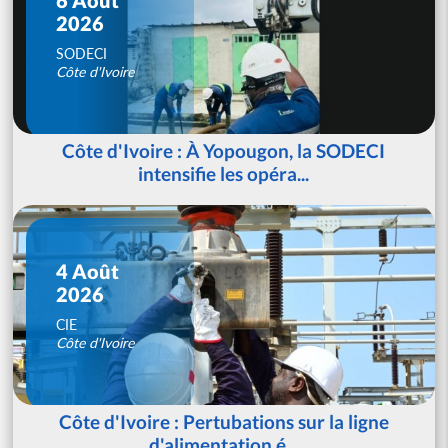
2026
SODECI
Côte d'Ivoire
Côte d'Ivoire : À Yopougon, la SODECI
intensifie les opéra...
4 Août
2026
CIE
Côte d'Ivoire
Côte d'Ivoire : Pertubations sur la ligne
d'alimentation é...