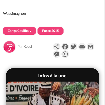
Wassimagnon
Zanga Coulibaly
Force 2015
Partager
Facebook
Twitter
Email
Gmail
Par
Koaci
Messenger
WhatsApp
Infos à la une