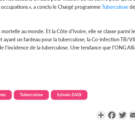
urs occupations.», a conclu le Chargé programme
Tuberculose
de
s mortelle au monde. Et la Côte d’Ivoire, elle se classe parmi l
et ayant un fardeau pour la tuberculose, la Co-infection TB/VI
de l’incidence de la tuberculose. Une tendance que l’ONG All
mes
Tuberculose
Sylvain ZADI
Partager
Faceboo
Twi