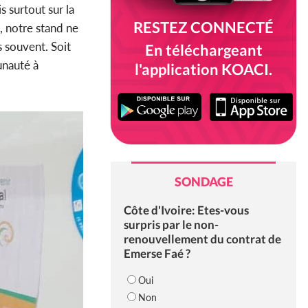
 surtout sur la
RESTEZ CONNECTÉ
, notre stand ne
 souvent. Soit
En téléchargeant
unauté à
l'application KOACI.
SONDAGE
Côte d'Ivoire: Etes-vous
surpris par le non-
renouvellement du contrat de
Emerse Faé ?
Oui
Non