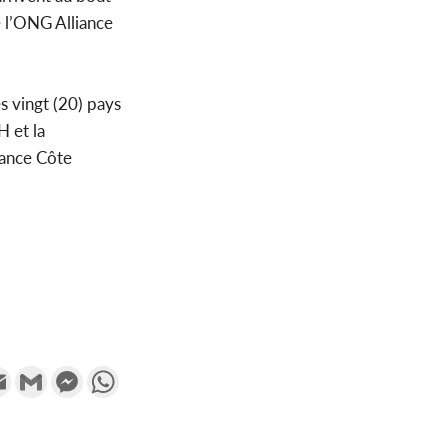
 l’ONG Alliance
es vingt (20) pays
H et la
iance Côte
k
tter
Email
Gmail
Messenger
WhatsApp