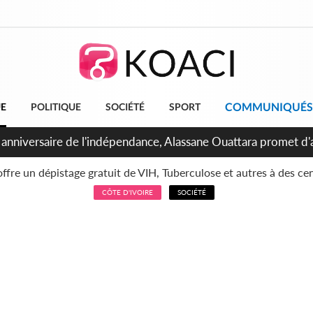
COMMUNIQUÉS
UE
POLITIQUE
SOCIÉTÉ
SPORT
bidjan, Amadou Oury Bah admire le modèle ivoirien et veut s'e
 la Guinée
CÔTE D'IVOIRE
SOCIÉTÉ