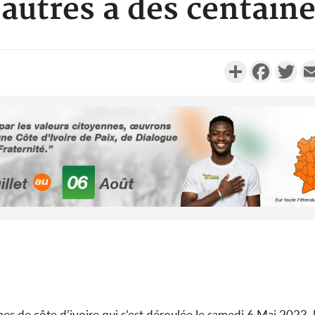
 autres à des centain
Partager
Faceboo
Twi
Côte d'Ivoi
Alassane 
la gr
Côte 
anni
l'indépe
Ouatt
s de côte d’ivoire qui s’est déroulée le samedi 6 Mai 2023, 