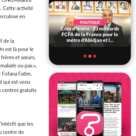
e
. Cette activité
berculose en
POLITIQUE
POLITIQUE
re : Décrispation ?
Côte d'Ivoire : 23 milliards
ou Traoré ex
FCFA de la France pour le
 de Soro a recou...
métro d'Abidjan et l...
f de la
n est là pour le
frères et sœurs,
s malade ou pas.»,
 Fofana Fatim.
l qui est venu
s centres gratuits
’intérêt que les
u centre de