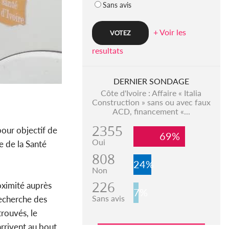
Sans avis
+ Voir les
resultats
DERNIER SONDAGE
Côte d'Ivoire : Affaire « Italia
Construction » sans ou avec faux
ACD, financement «...
2355
pour objectif de
69%
Oui
e de la Santé
808
24%
Non
226
oximité auprès
7%
Sans avis
recherche des
trouvés, le
arrivent au bout