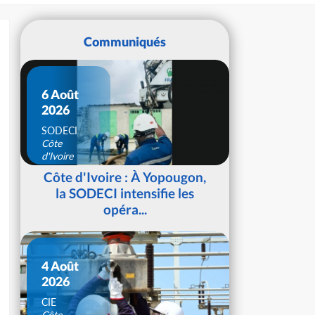
Communiqués
6 Août
2026
SODECI
Côte
d'Ivoire
Côte d'Ivoire : À Yopougon,
la SODECI intensifie les
opéra...
4 Août
2026
CIE
Côte