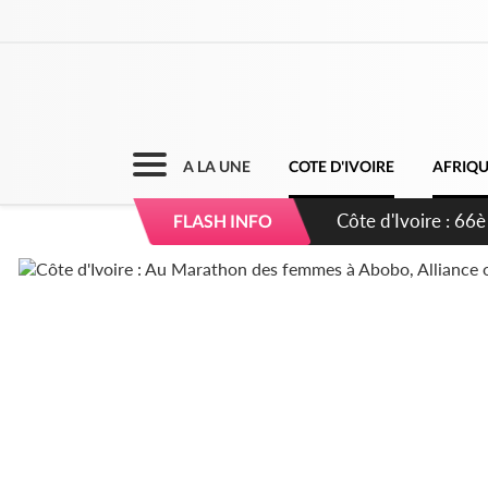
A LA UNE
COTE D'IVOIRE
AFRIQ
Côte d'Ivoire : À A
FLASH INFO
développement de