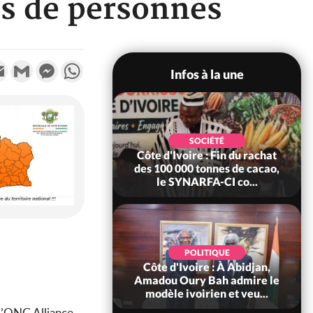
es de personnes
k
tter
Email
Gmail
Messenger
WhatsApp
Infos à la une
POLITIQUE
SOCIÉTÉ
re : Fête nationale,
Côte d'Ivoire : Fin du rachat
Ouattara accorde
des 100 000 tonnes de cacao,
âce à 4 661...
le SYNARFA-CI co...
POLITIQUE
d'Ivoire : 66è
POLITIQUE
versaire de
Côte d'Ivoire : À Abidjan,
ndance, Alassane
Amadou Oury Bah admire le
ara prome...
modèle ivoirien et veu...
l’ONG Alliance