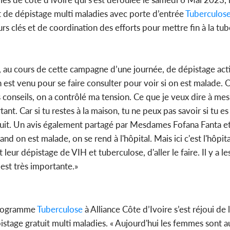
t de dépistage multi maladies avec porte d’entrée
Tuberculos
rs clés et de coordination des efforts pour mettre fin à la tu
Côte d'Ivoi
Mamad
conseiller
, au cours de cette campagne d’une journée, de dépistage acti
est venu pour se faire consulter pour voir si on est malade. O
conseils, on a contrôlé ma tension. Ce que je veux dire à mes 
rtant. Car si tu restes à la maison, tu ne peux pas savoir si tu e
uit. Un avis également partagé par Mesdames Fofana Fanta et
 on est malade, on se rend à l'hôpital. Mais ici c'est l'hôpita
eur dépistage de VIH et tuberculose, d'aller le faire. Il y a le
é est très importante.»
programme
Tuberculose
à Alliance Côte d’Ivoire s’est réjoui de l
istage gratuit multi maladies. « Aujourd'hui les femmes sont a