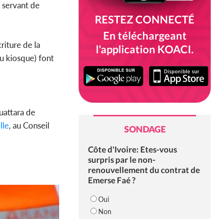
 servant de
RESTEZ CONNECTÉ
En téléchargeant
riture de la
l'application KOACI.
du kiosque) font
attara de
lle
, au Conseil
SONDAGE
Côte d'Ivoire: Etes-vous
surpris par le non-
renouvellement du contrat de
Emerse Faé ?
Oui
Non