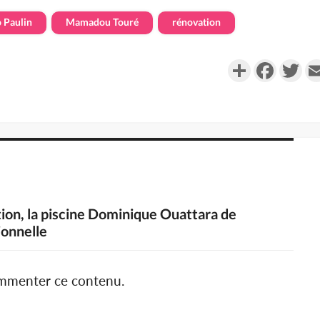
 Paulin
Mamadou Touré
rénovation
Partager
Faceboo
Twi
tion, la piscine Dominique Ouattara de
ionnelle
ommenter ce contenu.