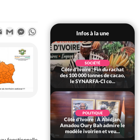
k
tter
Email
Gmail
Messenger
WhatsApp
Infos à la une
POLITIQUE
SOCIÉTÉ
re : Fête nationale,
Côte d'Ivoire : Fin du rachat
Ouattara accorde
des 100 000 tonnes de cacao,
âce à 4 661...
le SYNARFA-CI co...
POLITIQUE
d'Ivoire : 66è
POLITIQUE
versaire de
Côte d'Ivoire : À Abidjan,
ndance, Alassane
Amadou Oury Bah admire le
ara prome...
modèle ivoirien et veu...
au fonctionnelle