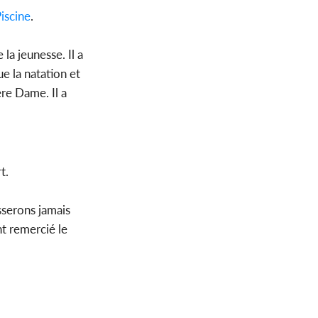
iscine
.
 la jeunesse. Il a
ue la natation et
ère Dame. Il a
rt.
sserons jamais
nt remercié le