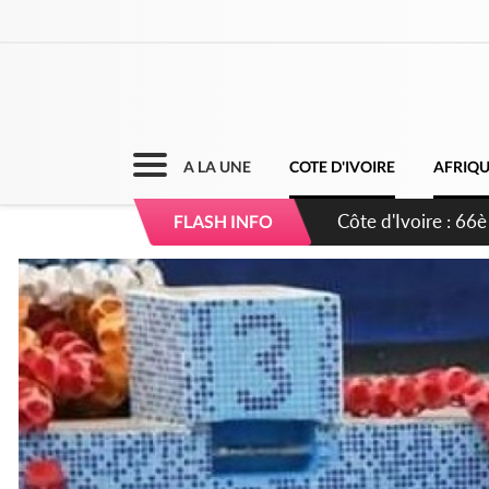
A LA UNE
COTE D'IVOIRE
AFRIQ
Côte d'Ivoire : À A
FLASH INFO
développement de