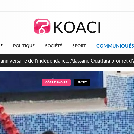
COMMUNIQUÉS
UE
POLITIQUE
SOCIÉTÉ
SPORT
bidjan, Amadou Oury Bah admire le modèle ivoirien et veut s'e
 la Guinée
CÔTE D'IVOIRE
SPORT