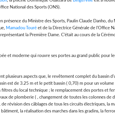
office National des Sports (ONS).
 en présence du Ministre des Sports, Paulin Claude Danho, du 
Côte d'Ivoi
que,
Mamadou Touré
et de la Directrice Générale de l'Office N
Mamad
conseiller
présentant la Première Dame. C'était au cours de la Cérémon
pée et moderne qui rouvre ses portes au grand public pour l
 plusieurs aspects que, le revêtement complet du bassin d'
sin est de 3.25 m et le petit bassin ( 0,70) m pour un volume
s filtres du local technique ; le remplacement des portes et fe
travaux de plomberie ( , changement de toutes les colonnes de
 de révision des câblages de tous les circuits électriques, la 
âtiment, la réalisation des marches dans les gradins, la ferro