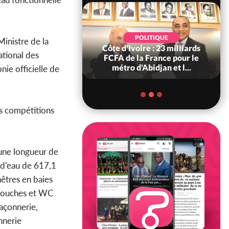
POLITIQUE
POLITIQUE
Ministre de la
re : Décrispation ?
Côte d'Ivoire : 23 milliards
ational des
ou Traoré ex
FCFA de la France pour le
 de Soro a recou...
métro d'Abidjan et l...
ie officielle de
es compétitions
une longueur de
 d'eau de 617,1
nêtres en baies
 douches et WC
maçonnerie,
nnerie