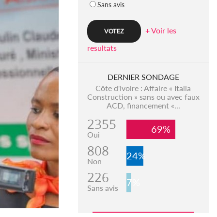
Sans avis
+ Voir les
resultats
DERNIER SONDAGE
Côte d'Ivoire : Affaire « Italia
Construction » sans ou avec faux
ACD, financement «...
2355
69%
Oui
808
24%
Non
226
7%
Sans avis