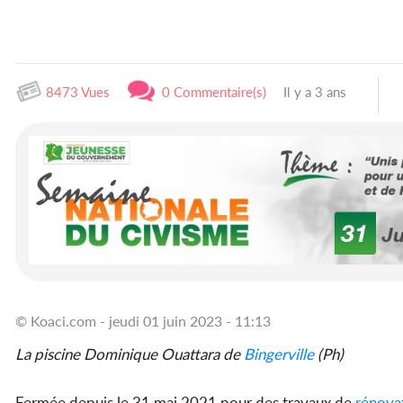
8473 Vues
0 Commentaire(s)
Il y a 3 ans
© Koaci.com - jeudi 01 juin 2023 - 11:13
La piscine Dominique Ouattara de
Bingerville
(Ph)
Fermée depuis le 31 mai 2021 pour des travaux de
rénova