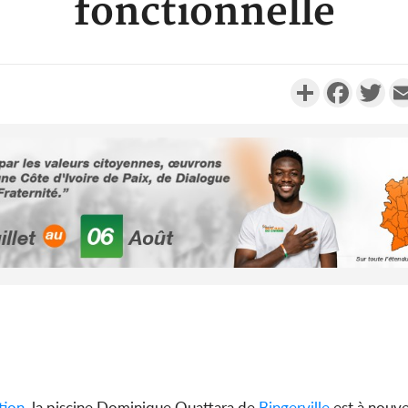
fonctionnelle
Partager
Faceboo
Twi
Côte d'Ivoi
Alassane 
la gr
Côte 
anni
l'indépe
Ouatt
tion
, la piscine Dominique Ouattara de
Bingerville
est à nouve