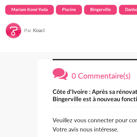
Mariam Koné Yoda
Piscine
Bingerville
Danho
Par
Koaci
0 Commentaire(s)
Côte d'Ivoire : Après sa rénova
Bingerville est à nouveau fonct
Veuillez vous connecter pour c
Votre avis nous intéresse.