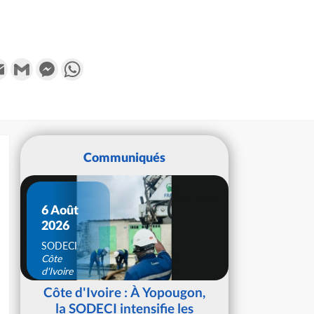
k
tter
Email
Gmail
Messenger
WhatsApp
Communiqués
6 Août
2026
SODECI
Côte
d'Ivoire
Côte d'Ivoire : À Yopougon,
la SODECI intensifie les