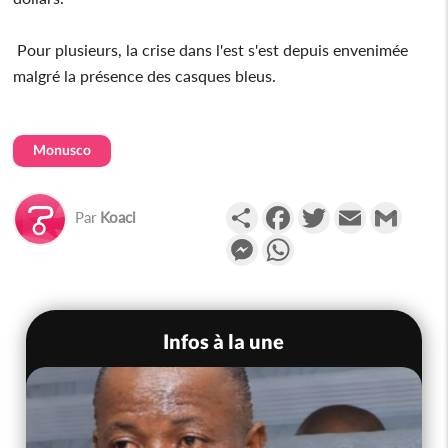
Pour plusieurs, la crise dans l'est s'est depuis envenimée
malgré la présence des casques bleus.
Monusco
Partager
Facebook
Twitter
Email
Gmail
Par
Koaci
Messenger
WhatsApp
Infos à la une