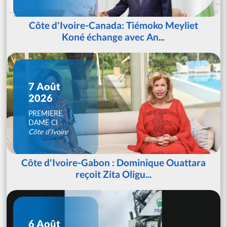
Côte d'Ivoire-Canada: Tiémoko Meyliet
Koné échange avec An...
7 Août
2026
PREMIERE
DAME CI
Côte d'Ivoire
Côte d'Ivoire-Gabon : Dominique Ouattara
reçoit Zita Oligu...
6 Août