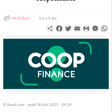
4433 Vues
Il y a 3 ans
Partager
Facebook
Twitter
Email
Gmail
Messen
W
© Koaci.com - jeudi 08 juin 2023 - 09:26