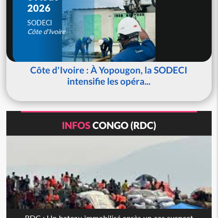
2026
SODECI
Côte d'Ivoire
Côte d'Ivoire : À Yopougon, la SODECI
intensifie les opéra...
INFOS
CONGO (RDC)
RDC : Un bateau immobilisé après un cas suspect