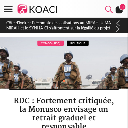
0
Côte d'Ivoire : Indépendance 2026, Thiam plaide pour un
environnement démocratique plus apaisé
CONGO (RDC)
POLITIQUE
RDC : Fortement critiquée,
la Monusco envisage un
retrait graduel et
responsable