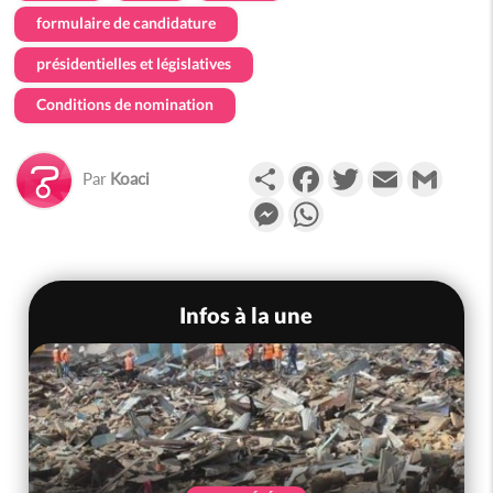
formulaire de candidature
présidentielles et législatives
Conditions de nomination
Partager
Facebook
Twitter
Email
Gmail
Par
Koaci
Messenger
WhatsApp
Infos à la une