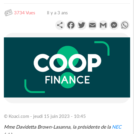
3734 Vues
Il y a 3 ans
Partager
Facebook
Twitter
Email
Gmail
Messen
W
© Koaci.com - jeudi 15 juin 2023 - 10:45
Mme Davidetta Brown-Lasanna, la présidente de la
NEC