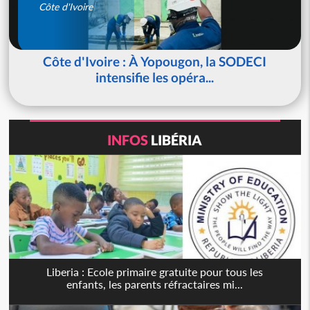
Côte d'Ivoire
Côte d'Ivoire : À Yopougon, la SODECI
intensifie les opéra...
INFOS
LIBÉRIA
Liberia : Ecole primaire gratuite pour tous les
enfants, les parents réfractaires mi...