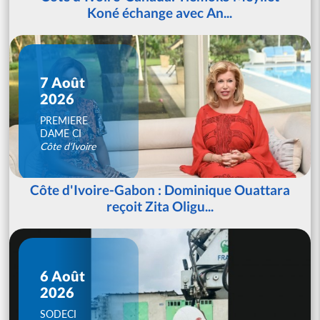
Koné échange avec An...
7 Août
2026
PREMIERE
DAME CI
Côte d'Ivoire
Côte d'Ivoire-Gabon : Dominique Ouattara
reçoit Zita Oligu...
6 Août
2026
SODECI