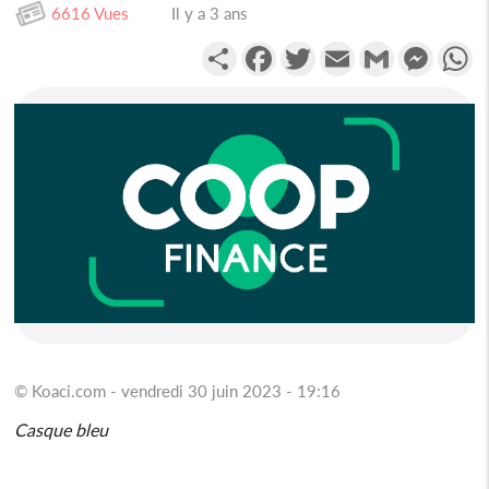
6616 Vues
Il y a 3 ans
Partager
Facebook
Twitter
Email
Gmail
Messen
W
© Koaci.com - vendredi 30 juin 2023 - 19:16
Casque bleu