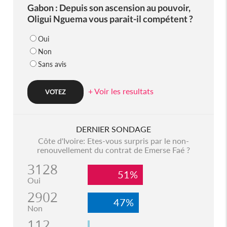
Gabon : Depuis son ascension au pouvoir,
Oligui Nguema vous parait-il compétent ?
Oui
Non
Sans avis
+ Voir les resultats
DERNIER SONDAGE
Côte d'Ivoire: Etes-vous surpris par le non-
renouvellement du contrat de Emerse Faé ?
3128
51%
Oui
2902
47%
Non
112