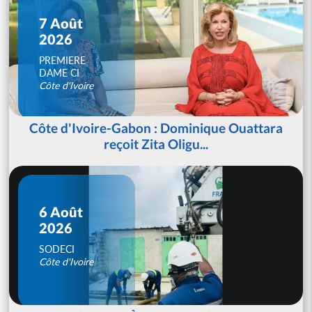
7 Août
2026
PREMIERE
DAME CI
Côte d'Ivoire
Côte d'Ivoire-Gabon : Dominique Ouattara
reçoit Zita Oligu...
6 Août
2026
SODECI
Côte d'Ivoire