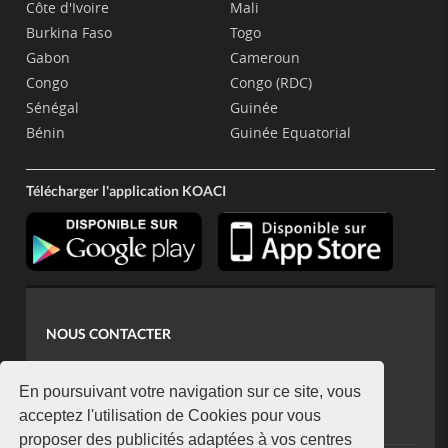
Côte d'Ivoire
Mali
Burkina Faso
Togo
Gabon
Cameroun
Congo
Congo (RDC)
Sénégal
Guinée
Bénin
Guinée Equatorial
Télécharger l'application KOACI
NOUS CONTACTER
contact@koaci.com
koaci@yahoo.fr
En poursuivant votre navigation sur ce site, vous
+225 07 08 85 52 93
acceptez l'utilisation de Cookies pour vous
proposer des publicités adaptées à vos centres