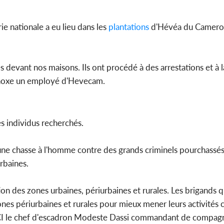
e nationale a eu lieu dans les
plantations
d'Hévéa du Camero
Côte d'Ivo
2026, le di
du P
s devant nos maisons. Ils ont procédé à des arrestations et à l
quinoxe un employé d'Hevecam.
es individus recherchés.
, une chasse à l'homme contre des grands criminels pourchassés
rbaines.
on des zones urbaines, périurbaines et rurales. Les brigands q
ones périurbaines et rurales pour mieux mener leurs activités c
ACI le chef d'escadron Modeste Dassi commandant de compagn