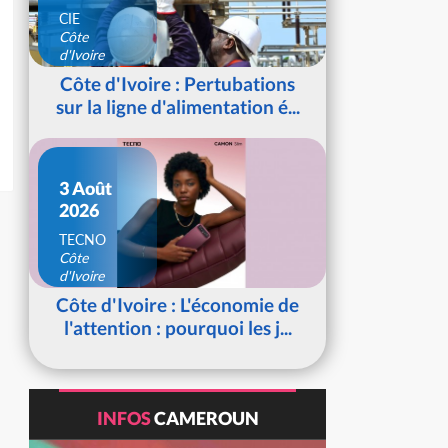
CIE
Côte
d'Ivoire
Côte d'Ivoire : Pertubations
sur la ligne d'alimentation é...
3 Août
2026
TECNO
Côte
d'Ivoire
Côte d'Ivoire : L'économie de
l'attention : pourquoi les j...
INFOS
CAMEROUN