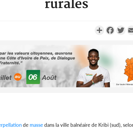
rurales
Partager
Faceboo
Twi
Mali : Le
254 anci
issus d
Côte d'Ivoi
le choc, tr
erpellation
de
masse
dans la ville balnéaire de Kribi (sud), sel
nui