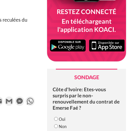
RESTEZ CONNECTÉ
es reculées du
En téléchargeant
l'application KOACI.
SONDAGE
Côte d'Ivoire: Etes-vous
surpris par le non-
k
tter
Email
Gmail
Messenger
WhatsApp
renouvellement du contrat de
Emerse Faé ?
Oui
Non