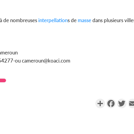
é à de nombreuses
interpellation
s de
masse
dans plusieurs vill
Cameroun
1154277-ou cameroun@koaci.com
Partager
Faceboo
Twi