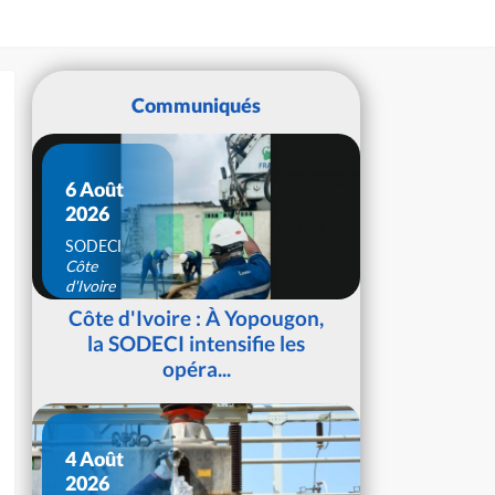
Communiqués
6 Août
2026
SODECI
Côte
d'Ivoire
Côte d'Ivoire : À Yopougon,
la SODECI intensifie les
opéra...
4 Août
2026