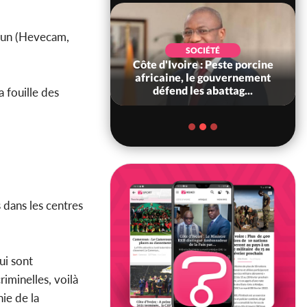
un (Hevecam,
POLITIQUE
SOCIÉTÉ
ire : Indépendance
Côte d'Ivoire : Peste porcine
scours très attendu
africaine, le gouvernement
R Alassane...
défend les abattag...
a fouille des
 dans les centres
ui sont
riminelles, voilà
ie de la