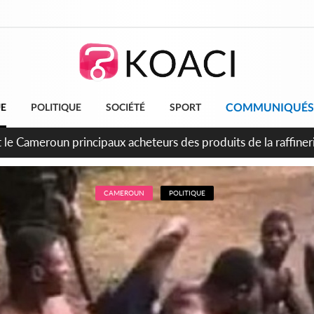
COMMUNIQUÉS
UE
POLITIQUE
SOCIÉTÉ
SPORT
conde période légale des ventes soldes du 10 au 31 août 202
CAMEROUN
POLITIQUE