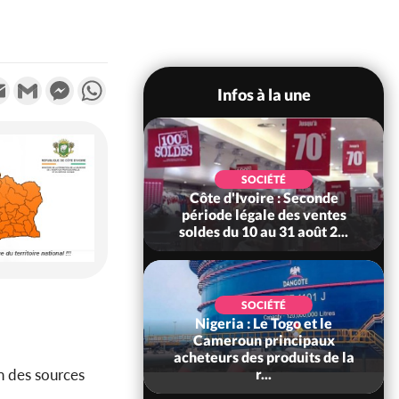
k
tter
Email
Gmail
Messenger
WhatsApp
Infos à la une
POLITIQUE
SOCIÉTÉ
s FAMa accueillent
Côte d'Ivoire : Seconde
ens combattants
période légale des ventes
e groupes armés
soldes du 10 au 31 août 2...
SOCIÉTÉ
Nigeria : Le Togo et le
SOCIÉTÉ
re : Kossandji sous
Cameroun principaux
ois morts après une
acheteurs des produits de la
on des sources
t de viole...
r...