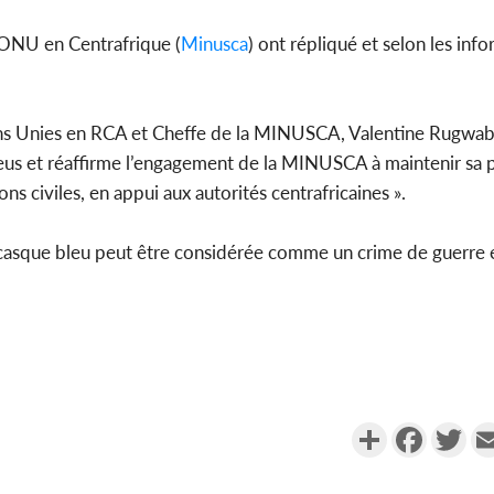
l'ONU en Centrafrique (
Minusca
) ont répliqué et selon les info
ions Unies en RCA et Cheffe de la MINUSCA, Valentine Rugwa
eus et réaffirme l’engagement de la MINUSCA à maintenir sa 
s civiles, en appui aux autorités centrafricaines ».
n casque bleu peut être considérée comme un crime de guerre 
Partager
Faceboo
Twi