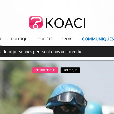
COMMUNIQUÉS
UE
POLITIQUE
SOCIÉTÉ
SPORT
leu, la célébration de la fête nationale transformée en vaste 
ngereux
CENTRAFRIQUE
POLITIQUE