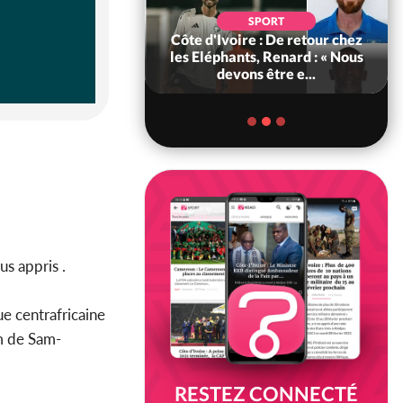
POLITIQUE
d'Ivoire : 66e
SPORT
versaire de
Côte d'Ivoire : De retour chez
ance, les Forces de
les Eléphants, Renard : « Nous
fense e...
devons être e...
s appris .
e centrafricaine
km de Sam-
RESTEZ CONNECTÉ