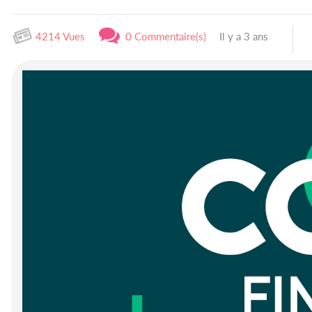
4214 Vues
0 Commentaire(s)
Il y a 3 ans