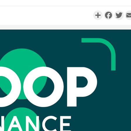
Partager
Faceboo
Twi
Côte d'I
personnes 
Côte d'Ivo
son coll
million