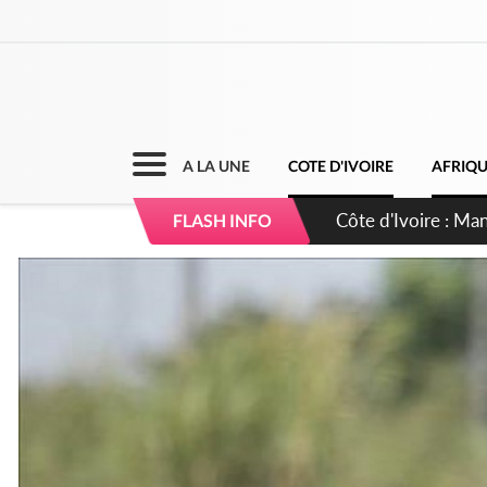
A LA UNE
COTE D'IVOIRE
AFRIQ
Côte d'Ivoire : Séi
FLASH INFO
dépigmentants da