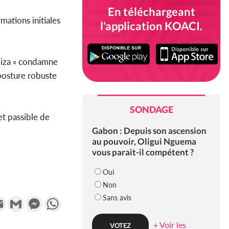
En téléchargeant
rmations initiales
l'application KOACI.
biza « condamne
posture robuste
SONDAGE
et passible de
Gabon : Depuis son ascension
au pouvoir, Oligui Nguema
vous parait-il compétent ?
Oui
Non
Sans avis
k
tter
Email
Gmail
Messenger
WhatsApp
+ Voir les