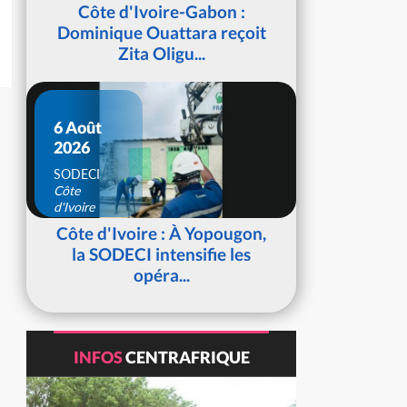
d'Ivoire
Côte d'Ivoire-Gabon :
Dominique Ouattara reçoit
Zita Oligu...
6 Août
2026
SODECI
Côte
d'Ivoire
Côte d'Ivoire : À Yopougon,
la SODECI intensifie les
opéra...
INFOS
CENTRAFRIQUE