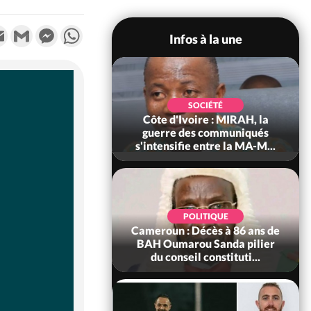
k
tter
Email
Gmail
Messenger
WhatsApp
Infos à la une
SOCIÉTÉ
SOCIÉTÉ
voire : Man, deux
Côte d'Ivoire : MIRAH, la
périssent dans un
guerre des communiqués
incendie
s'intensifie entre la MA-M...
SOCIÉTÉ
POLITIQUE
ire : Daloa, il tue
Cameroun : Décès à 86 ans de
ègue et cache 38
BAH Oumarou Sanda pilier
s dans une fo...
du conseil constituti...