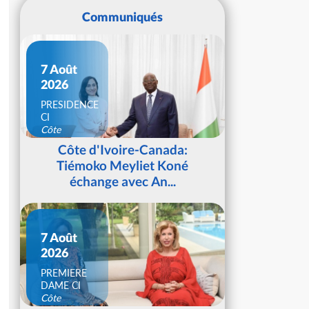
Communiqués
7 Août
2026
PRESIDENCE
CI
Côte
d'Ivoire
Côte d'Ivoire-Canada:
Tiémoko Meyliet Koné
échange avec An...
7 Août
2026
PREMIERE
DAME CI
Côte