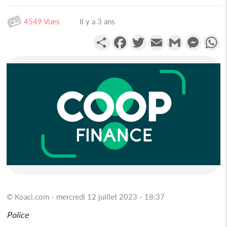
4549 Vues
Il y a 3 ans
Partager
Facebook
Twitter
Email
Gmail
Messen
W
© Koaci.com - mercredi 12 juillet 2023 - 18:37
Police