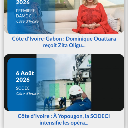
2026
PREMIERE
DAME CI
Côte d'Ivoire
Côte d'Ivoire-Gabon : Dominique Ouattara
reçoit Zita Oligu...
6 Août
2026
SODECI
Côte d'Ivoire
Côte d'Ivoire : À Yopougon, la SODECI
intensifie les opéra...