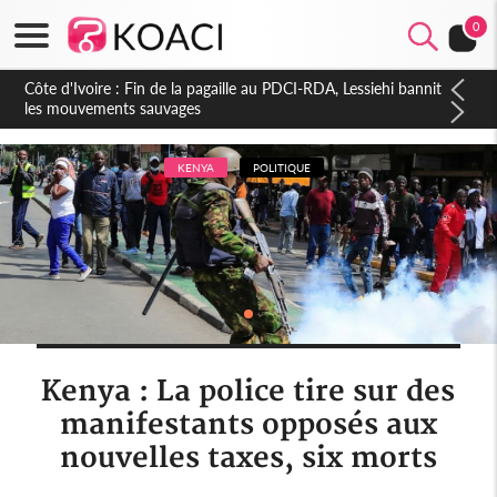
0
Côte d'Ivoire : Ouattara promet des sanctions contre les
déguerpissements illégaux
KENYA
POLITIQUE
Kenya : La police tire sur des
manifestants opposés aux
nouvelles taxes, six morts