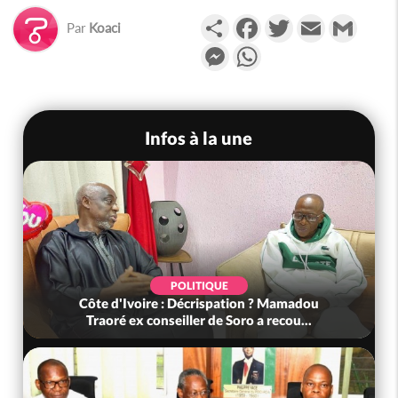
Partager
Facebook
Twitter
Email
Gmail
Par
Koaci
Messenger
WhatsApp
Infos à la une
POLITIQUE
Côte d'Ivoire : Décrispation ? Mamadou
Traoré ex conseiller de Soro a recou...