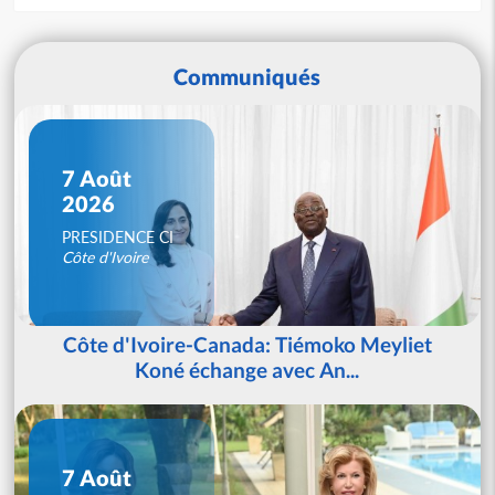
Communiqués
7 Août
2026
PRESIDENCE CI
Côte d'Ivoire
Côte d'Ivoire-Canada: Tiémoko Meyliet
Koné échange avec An...
7 Août