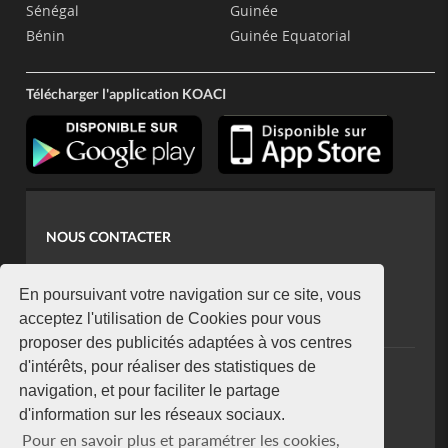
Sénégal
Guinée
Bénin
Guinée Equatorial
Télécharger l'application KOACI
NOUS CONTACTER
contact@koaci.com
koaci@yahoo.fr
En poursuivant votre navigation sur ce site, vous
+225 07 08 85 52 93
acceptez l'utilisation de Cookies pour vous
proposer des publicités adaptées à vos centres
d'intérêts, pour réaliser des statistiques de
NEWSLETTER
navigation, et pour faciliter le partage
Restez connecté via notre newsletter
d'information sur les réseaux sociaux.
S'abonner
Pour en savoir plus et paramétrer les cookies,