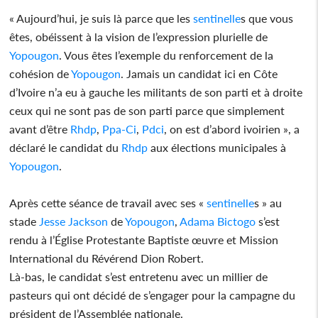
« Aujourd’hui, je suis là parce que les
sentinelle
s que vous
êtes, obéissent à la vision de l’expression plurielle de
Yopougon
. Vous êtes l’exemple du renforcement de la
cohésion de
Yopougon
. Jamais un candidat ici en Côte
d’Ivoire n’a eu à gauche les militants de son parti et à droite
ceux qui ne sont pas de son parti parce que simplement
avant d’être
Rhdp
,
Ppa-Ci
,
Pdci
, on est d’abord ivoirien », a
déclaré le candidat du
Rhdp
aux élections municipales à
Yopougon
.
Après cette séance de travail avec ses «
sentinelle
s » au
stade
Jesse Jackson
de
Yopougon
,
Adama Bictogo
s’est
rendu à l’Église Protestante Baptiste œuvre et Mission
International du Révérend Dion Robert.
Là-bas, le candidat s’est entretenu avec un millier de
pasteurs qui ont décidé de s’engager pour la campagne du
président de l’Assemblée nationale.