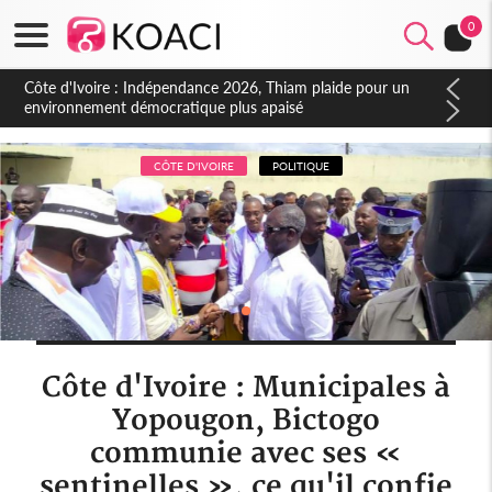
0
Côte d'Ivoire : Concours INFAS 2026, les convocations
seront disponibles à compter du samedi
CÔTE D'IVOIRE
POLITIQUE
Côte d'Ivoire : Municipales à
Yopougon, Bictogo
communie avec ses «
sentinelles », ce qu'il confie