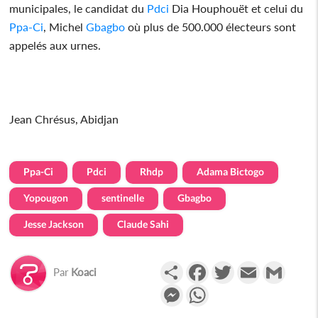
municipales, le candidat du
Pdci
Dia Houphouët et celui du
Ppa-Ci
, Michel
Gbagbo
où plus de 500.000 électeurs sont
appelés aux urnes.
Jean Chrésus, Abidjan
Ppa-Ci
Pdci
Rhdp
Adama Bictogo
Yopougon
sentinelle
Gbagbo
Jesse Jackson
Claude Sahi
Partager
Facebook
Twitter
Email
Gmail
Par
Koaci
Messenger
WhatsApp