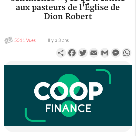
aux pasteurs de l'Église de
Dion Robert
5511 Vues
Il y a 3 ans
Partager
Facebook
Twitter
Email
Gmail
Messen
W