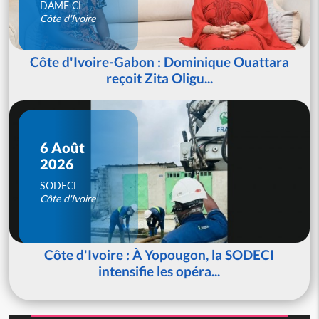
DAME CI
Côte d'Ivoire
Côte d'Ivoire-Gabon : Dominique Ouattara
reçoit Zita Oligu...
6 Août
2026
SODECI
Côte d'Ivoire
Côte d'Ivoire : À Yopougon, la SODECI
intensifie les opéra...