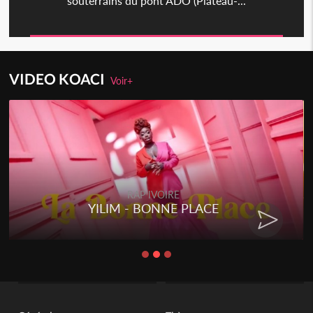
souterrains du pont ADO (Plateau-...
VIDEO KOACI
Voir+
RAP IVOIRE
YILIM - BONNE PLACE