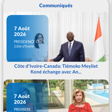
Communiqués
7 Août
2026
PRESIDENCE CI
Côte d'Ivoire
Côte d'Ivoire-Canada: Tiémoko Meyliet
Koné échange avec An...
7 Août
2026
PREMIERE