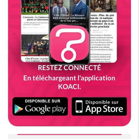
RESTEZ CONNECTÉ
En téléchargeant l'application
KOACI.