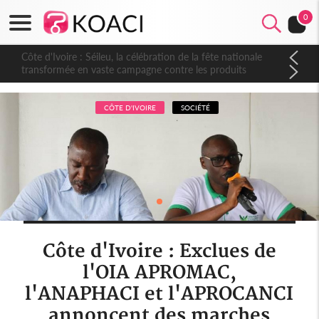
0
Côte d'Ivoire : Séileu, la célébration de la fête nationale
transformée en vaste campagne contre les produits
dépigmentants dangereux
CÔTE D'IVOIRE
SOCIÉTÉ
Côte d'Ivoire : Exclues de
l'OIA APROMAC,
l'ANAPHACI et l'APROCANCI
annoncent des marches