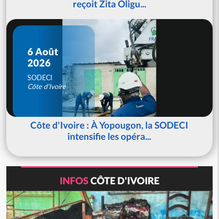
reçoit Zita Oligu...
6 Août
2026
SODECI
Côte d'Ivoire
Côte d'Ivoire : À Yopougon, la SODECI
intensifie les opéra...
INFOS
CÔTE D'IVOIRE