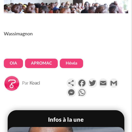
Wassimagnon
OIA
APROMAC
Hévéa
Partager
Facebook
Twitter
Email
Gmail
Par
Koaci
Messenger
WhatsApp
Infos à la une