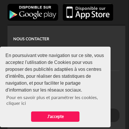
NOUS CONTACTER
contact@koaci.com
koaci@yahoo.fr
En poursuivant votre navigation sur ce site, vous
+225 07 08 85 52 93
acceptez l'utilisation de Cookies pour vous
proposer des publicités adaptées à vos centres
d'intérêts, pour réaliser des statistiques de
NEWSLETTER
navigation, et pour faciliter le partage
Restez connecté via notre newsletter
d'information sur les réseaux sociaux.
S'abonner
Pour en savoir plus et paramétrer les cookies,
Se désabonner
cliquer ici
J'accepte