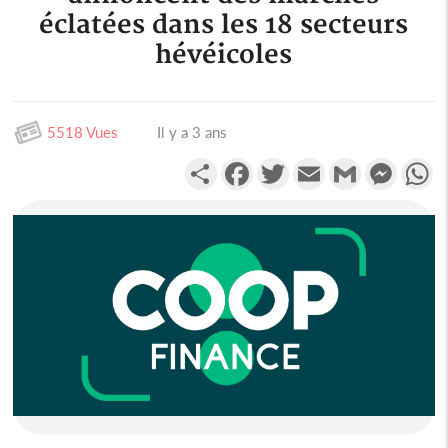
éclatées dans les 18 secteurs
hévéicoles
5518 Vues
Il y a 3 ans
Partager
Facebook
Twitter
Email
Gmail
Messen
W