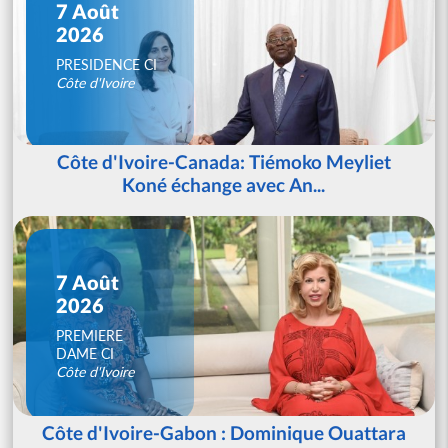
7 Août
2026
PRESIDENCE CI
Côte d'Ivoire
Côte d'Ivoire-Canada: Tiémoko Meyliet
Koné échange avec An...
7 Août
2026
PREMIERE
DAME CI
Côte d'Ivoire
Côte d'Ivoire-Gabon : Dominique Ouattara