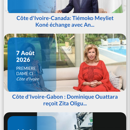
Côte d'Ivoire-Canada: Tiémoko Meyliet
Koné échange avec An...
7 Août
2026
PREMIERE
DAME CI
Côte d'Ivoire
Côte d'Ivoire-Gabon : Dominique Ouattara
reçoit Zita Oligu...