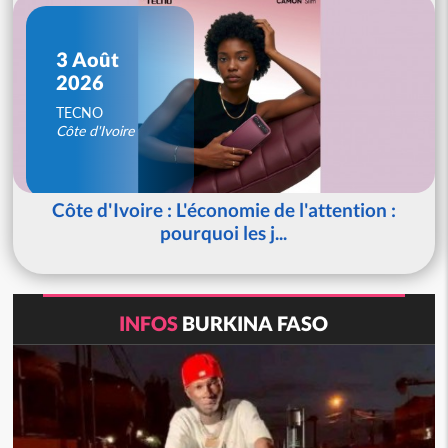
3 Août
2026
TECNO
Côte d'Ivoire
Côte d'Ivoire : L'économie de l'attention :
pourquoi les j...
INFOS
BURKINA FASO