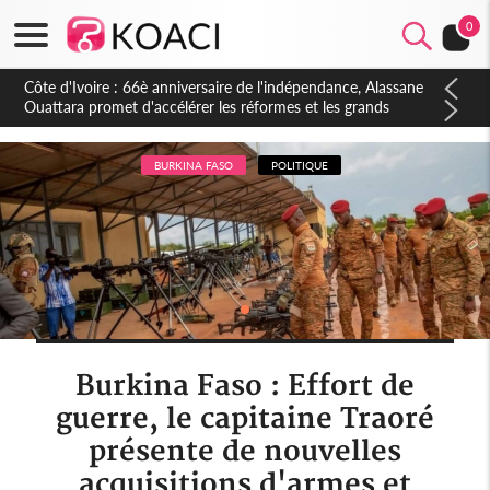
0
Côte d'Ivoire : À Abidjan, Amadou Oury Bah admire le modèle
ivoirien et veut s'en inspirer pour accélérer le développement
de la Guinée
BURKINA FASO
POLITIQUE
Burkina Faso : Effort de
guerre, le capitaine Traoré
présente de nouvelles
acquisitions d'armes et