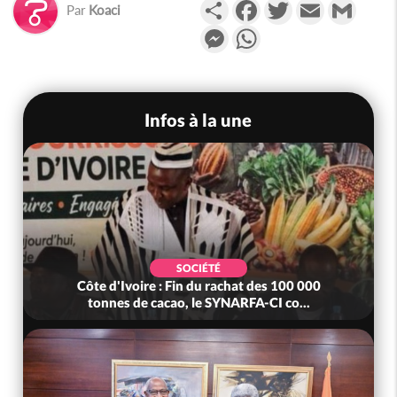
Partager
Facebook
Twitter
Email
Gmail
Par
Koaci
Messenger
WhatsApp
Infos à la une
SOCIÉTÉ
Côte d'Ivoire : Fin du rachat des 100 000
tonnes de cacao, le SYNARFA-CI co...