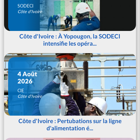
SODECI
Côte d'Ivoire
Côte d'Ivoire : À Yopougon, la SODECI
intensifie les opéra...
4 Août
2026
CIE
Côte d'Ivoire
Côte d'Ivoire : Pertubations sur la ligne
d'alimentation é...