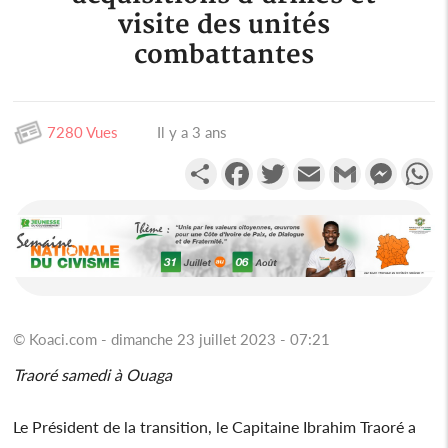
visite des unités
combattantes
7280 Vues
Il y a 3 ans
Partager
Facebook
Twitter
Email
Gmail
Messen
W
© Koaci.com - dimanche 23 juillet 2023 - 07:21
Traoré samedi à Ouaga
Le Président de la transition, le Capitaine Ibrahim Traoré a