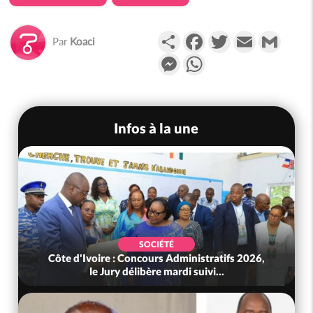
Partager
Facebook
Twitter
Email
Gmail
Par
Koaci
Messenger
WhatsApp
Infos à la une
SOCIÉTÉ
Côte d'Ivoire : Concours Administratifs 2026,
le Jury délibère mardi suivi...