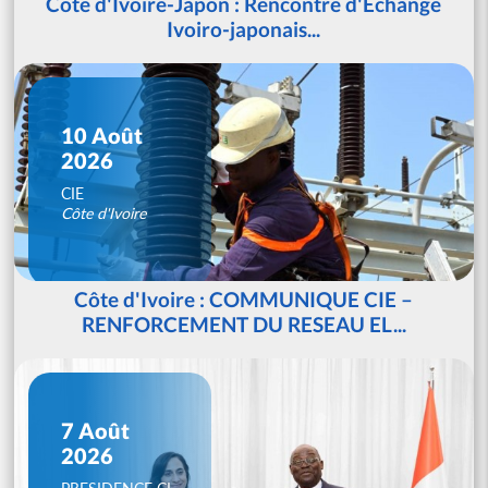
Côte d'Ivoire-Japon : Rencontre d'Echange
Ivoiro-japonais...
10 Août
2026
CIE
Côte d'Ivoire
Côte d'Ivoire : COMMUNIQUE CIE –
RENFORCEMENT DU RESEAU EL...
7 Août
2026