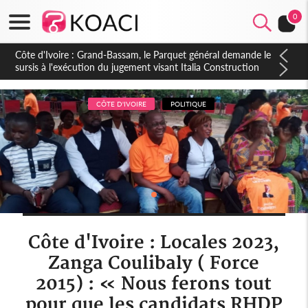
0
Côte d'Ivoire : Indépendance à Dakpadou, la sous-préfète
Hôma Viviane Manissan appelle à une appropriation locale du
PND 2026-2030
CÔTE D'IVOIRE
POLITIQUE
Côte d'Ivoire : Locales 2023,
Zanga Coulibaly ( Force
2015) : « Nous ferons tout
pour que les candidats RHDP