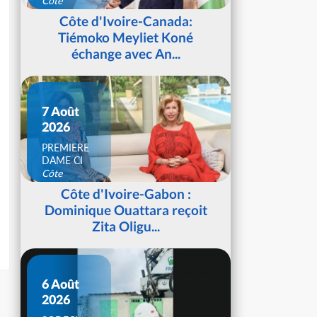
Côte
d'Ivoire
Côte d'Ivoire-Canada:
Tiémoko Meyliet Koné
échange avec An...
7 Août
2026
PREMIERE
DAME CI
Côte
d'Ivoire
Côte d'Ivoire-Gabon :
Dominique Ouattara reçoit
Zita Oligu...
6 Août
2026