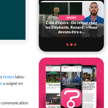
POLITIQUE
d'Ivoire : 66e
SPORT
versaire de
Côte d'Ivoire : De retour chez
ance, les Forces de
les Eléphants, Renard : « Nous
fense e...
devons être e...
es
fentes
labio-
in
a soigné en
de communication