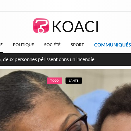
COMMUNIQUÉS
UE
POLITIQUE
SOCIÉTÉ
SPORT
leu, la célébration de la fête nationale transformée en vaste 
ngereux
TOGO
SANTÉ