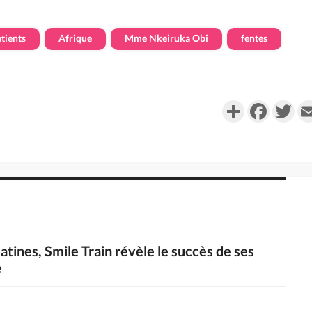
tients
Afrique
Mme Nkeiruka Obi
fentes
Partager
Faceboo
Twi
latines, Smile Train révèle le succès de ses
e