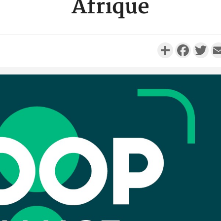
Afrique
Partager
Faceboo
Twi
Côte d'I
personnes 
Côte d'Ivo
son coll
million