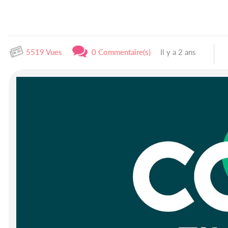
5519 Vues
0 Commentaire(s)
Il y a 2 ans