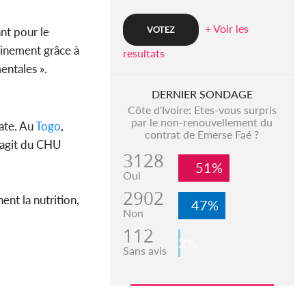
+ Voir les
ant pour le
minement grâce à
resultats
entales ».
DERNIER SONDAGE
Côte d'Ivoire: Etes-vous surpris
par le non-renouvellement du
iate. Au
Togo
,
contrat de Emerse Faé ?
s’agit du CHU
3128
51%
Oui
2902
ent la nutrition,
47%
Non
112
2%
Sans avis