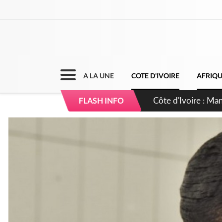
A LA UNE
COTE D'IVOIRE
AFRIQ
Côte d'Ivoire : Séi
FLASH INFO
dépigmentants da