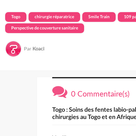
Togo
chirurgie réparatrice
Smile Train
109 pa
Perspective de couverture sanitaire
Par
Koaci
0 Commentaire(s)
Togo : Soins des fentes labio-pa
chirurgies au Togo et en Afriqu