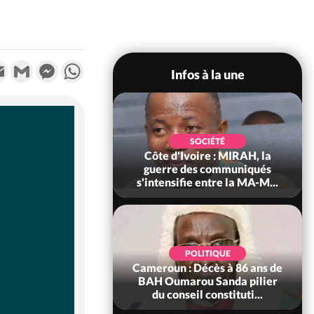
k
tter
Email
Gmail
Messenger
WhatsApp
Infos à la une
SOCIÉTÉ
SOCIÉTÉ
voire : Man, deux
Côte d'Ivoire : MIRAH, la
périssent dans un
guerre des communiqués
incendie
s'intensifie entre la MA-M...
SOCIÉTÉ
POLITIQUE
ire : Daloa, il tue
Cameroun : Décès à 86 ans de
ègue et cache 38
BAH Oumarou Sanda pilier
s dans une fo...
du conseil constituti...