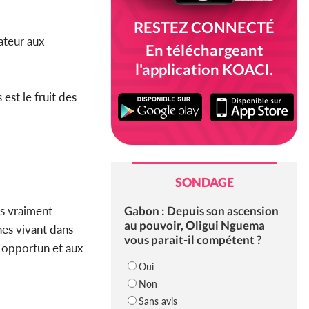
RESTEZ CONNECTÉ
mateur aux
En téléchargeant
l'application KOACI.
st le fruit des
SONDAGE
Gabon : Depuis son ascension
ns vraiment
au pouvoir, Oligui Nguema
nes vivant dans
vous parait-il compétent ?
s opportun et aux
Oui
Non
Sans avis