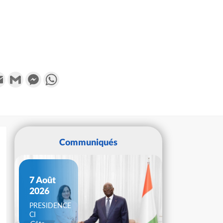
k
tter
Email
Gmail
Messenger
WhatsApp
Communiqués
7 Août
2026
PRESIDENCE
CI