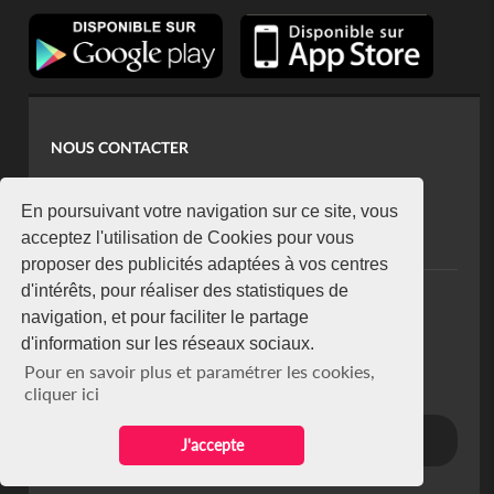
NOUS CONTACTER
contact@koaci.com
koaci@yahoo.fr
En poursuivant votre navigation sur ce site, vous
+225 07 08 85 52 93
acceptez l'utilisation de Cookies pour vous
proposer des publicités adaptées à vos centres
d'intérêts, pour réaliser des statistiques de
NEWSLETTER
navigation, et pour faciliter le partage
Restez connecté via notre newsletter
d'information sur les réseaux sociaux.
S'abonner
Pour en savoir plus et paramétrer les cookies,
Se désabonner
cliquer ici
J'accepte