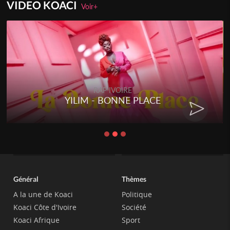
VIDEO KOACI
Voir+
RAP IVOIRE
YILIM - BONNE PLACE
Général
Thèmes
A la une de Koaci
Politique
Koaci Côte d'Ivoire
Société
Koaci Afrique
Sport