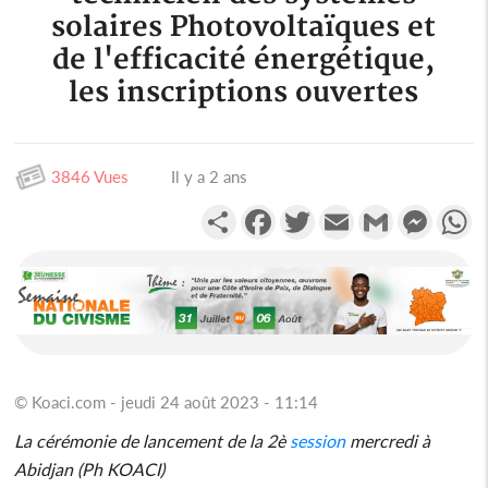
solaires Photovoltaïques et
de l'efficacité énergétique,
les inscriptions ouvertes
3846 Vues
Il y a 2 ans
Partager
Facebook
Twitter
Email
Gmail
Messen
W
© Koaci.com - jeudi 24 août 2023 - 11:14
La cérémonie de lancement de la 2è
session
mercredi à
Abidjan (Ph KOACI)