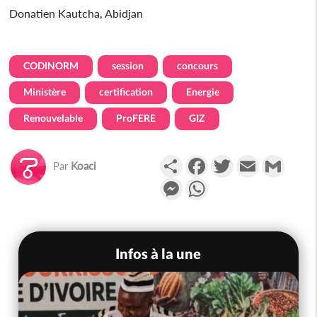
Donatien Kautcha, Abidjan
CODINORM
session
concours
Ministère
certification
Energie
Renouvelable
ProFERE
GIZ
Partager
Facebook
Twitter
Email
Gmail
Par
Koaci
Messenger
WhatsApp
Infos à la une