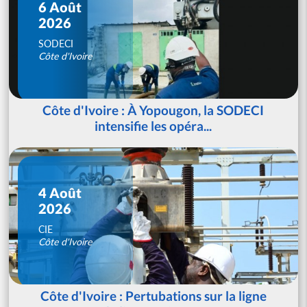
6 Août
2026
SODECI
Côte d'Ivoire
Côte d'Ivoire : À Yopougon, la SODECI
intensifie les opéra...
4 Août
2026
CIE
Côte d'Ivoire
Côte d'Ivoire : Pertubations sur la ligne