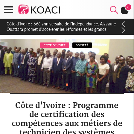
0
Côte d'Ivoire : À Abidjan, Amadou Oury Bah admire le modèle
ivoirien et veut s'en inspirer pour accélérer le développement
de la Guinée
CÔTE D'IVOIRE
SOCIÉTÉ
Côte d'Ivoire : Programme
de certification des
compétences aux métiers de
technicien des systèmes