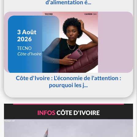
d'alimentation é...
3 Août
2026
TECNO
Côte d'Ivoire
Côte d'Ivoire : L'économie de l'attention :
pourquoi les j...
INFOS
CÔTE D'IVOIRE