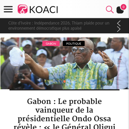
0
Côte d'Ivoire : Indépendance 2026, Thiam plaide pour un
environnement démocratique plus apaisé
GABON
POLITIQUE
Gabon : Le probable
vainqueur de la
présidentielle Ondo Ossa
révèle : « le Général Oligui