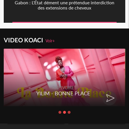
Gabon : L'État dément une prétendue interdiction
des extensions de cheveux
VIDEO KOACI
Voir+
IVOIRE
RAP IVOI
ONNE PLACE
RENARD BARAKIS
CHA