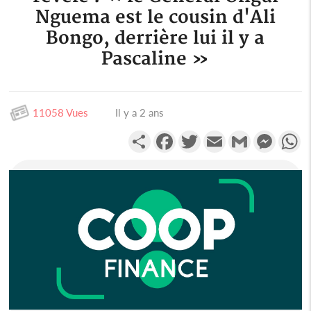
Nguema est le cousin d'Ali
Bongo, derrière lui il y a
Pascaline »
11058 Vues
Il y a 2 ans
Partager
Facebook
Twitter
Email
Gmail
Messen
W