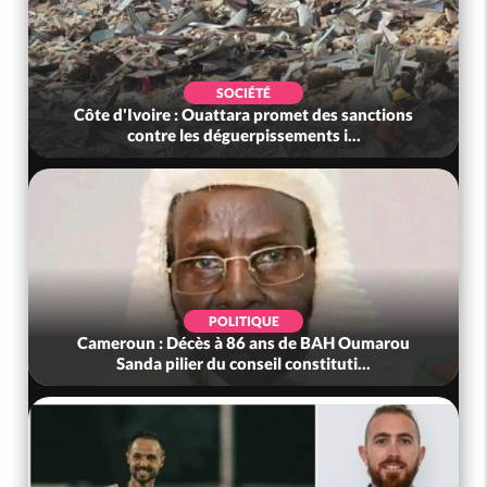
SOCIÉTÉ
Côte d'Ivoire : Ouattara promet des sanctions
Côte 
contre les déguerpissements i...
POLITIQUE
Cameroun : Décès à 86 ans de BAH Oumarou
Côte d
Sanda pilier du conseil constituti...