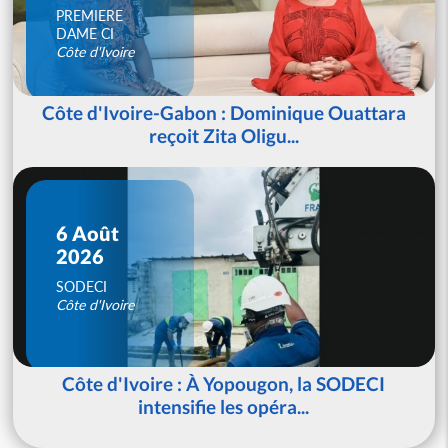
PREMIERE
DAME CI
Côte d'Ivoire
Côte d'Ivoire-Gabon : Dominique Ouattara
reçoit Zita Oligu...
6 Août
2026
SODECI
Côte d'Ivoire
Côte d'Ivoire : À Yopougon, la SODECI
intensifie les opéra...