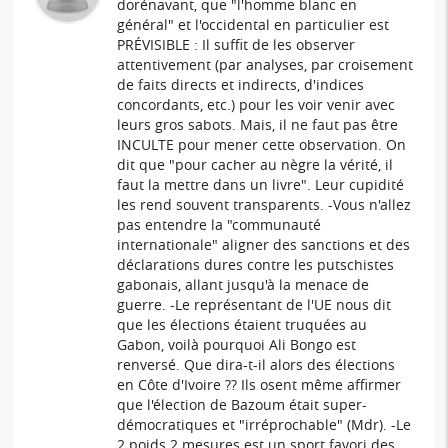
dorénavant, que "l'homme blanc en
général" et l'occidental en particulier est
PRÉVISIBLE : Il suffit de les observer
attentivement (par analyses, par croisement
de faits directs et indirects, d'indices
concordants, etc.) pour les voir venir avec
leurs gros sabots. Mais, il ne faut pas être
INCULTE pour mener cette observation. On
dit que "pour cacher au nègre la vérité, il
faut la mettre dans un livre". Leur cupidité
les rend souvent transparents. -Vous n'allez
pas entendre la "communauté
internationale" aligner des sanctions et des
déclarations dures contre les putschistes
gabonais, allant jusqu'à la menace de
guerre. -Le représentant de l'UE nous dit
que les élections étaient truquées au
Gabon, voilà pourquoi Ali Bongo est
renversé. Que dira-t-il alors des élections
en Côte d'Ivoire ?? Ils osent même affirmer
que l'élection de Bazoum était super-
démocratiques et "irréprochable" (Mdr). -Le
2 poids 2 mesures est un sport favori des