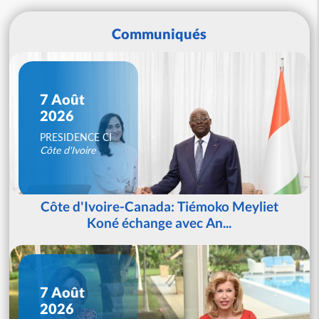
Communiqués
7 Août
2026
PRESIDENCE CI
Côte d'Ivoire
Côte d'Ivoire-Canada: Tiémoko Meyliet
Koné échange avec An...
7 Août
2026