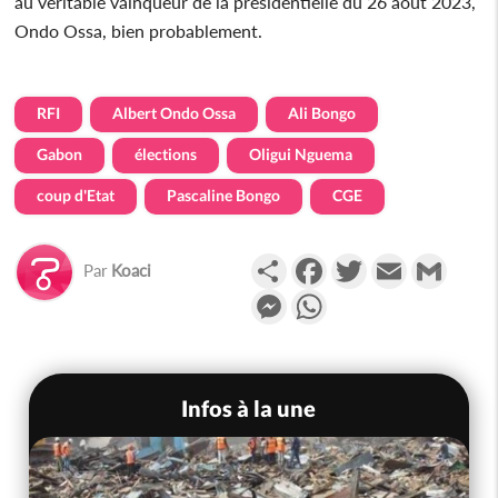
au véritable vainqueur de la présidentielle du 26 aout 2023,
Ondo Ossa, bien probablement.
RFI
Albert Ondo Ossa
Ali Bongo
Gabon
élections
Oligui Nguema
coup d'Etat
Pascaline Bongo
CGE
Partager
Facebook
Twitter
Email
Gmail
Par
Koaci
Messenger
WhatsApp
Infos à la une