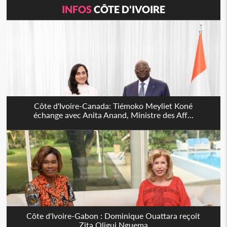
INFOS
CÔTE D'IVOIRE
Côte d'Ivoire-Canada: Tiémoko Meyliet Koné
échange avec Anita Anand, Ministre des Aff...
Côte d'Ivoire-Gabon : Dominique Ouattara reçoit
Zita Oligui Nguema