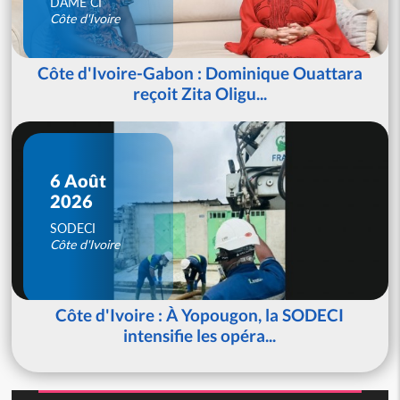
DAME CI
Côte d'Ivoire
Côte d'Ivoire-Gabon : Dominique Ouattara
reçoit Zita Oligu...
6 Août
2026
SODECI
Côte d'Ivoire
Côte d'Ivoire : À Yopougon, la SODECI
intensifie les opéra...