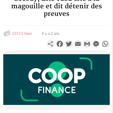
magouille et dit détenir des
preuves
33511 Vues
Il y a 2 ans
Partager
Facebook
Twitter
Email
Gmail
Messen
W