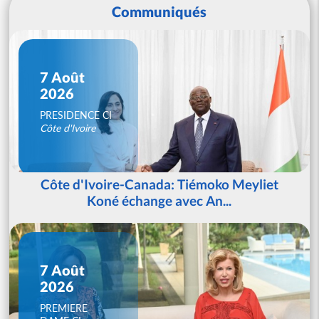
Communiqués
7 Août
2026
PRESIDENCE CI
Côte d'Ivoire
Côte d'Ivoire-Canada: Tiémoko Meyliet
Koné échange avec An...
7 Août
2026
PREMIERE