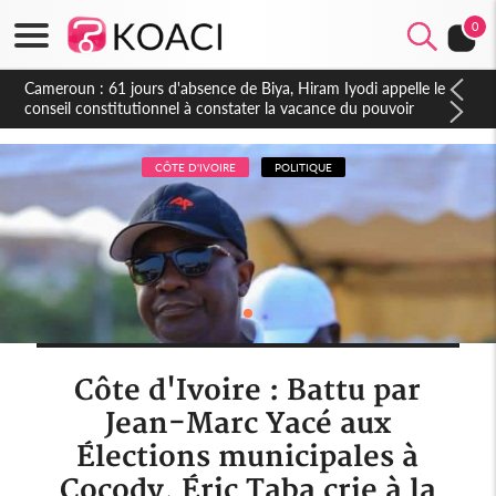
0
Côte d'Ivoire : Fin de la pagaille au PDCI-RDA, Lessiehi bannit
les mouvements sauvages
CÔTE D'IVOIRE
POLITIQUE
Côte d'Ivoire : Battu par
Jean-Marc Yacé aux
Élections municipales à
Cocody, Éric Taba crie à la