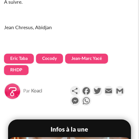
À suivre.
Jean Chresus, Abidjan
Eric Taba
Cocody
Jean-Marc Yacé
RHDP
Partager
Facebook
Twitter
Email
Gmail
Par
Koaci
Messenger
WhatsApp
Infos à la une