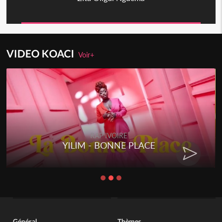
VIDEO KOACI
Voir+
RAP IVOIRE
YILIM - BONNE PLACE
Général
Thèmes