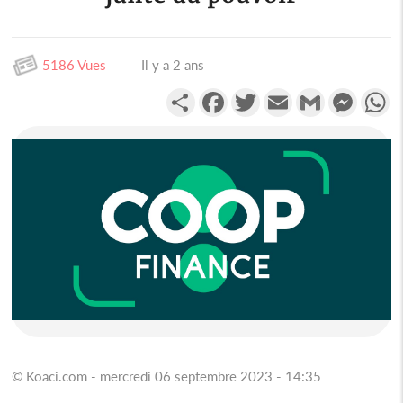
5186 Vues
Il y a 2 ans
Partager
Facebook
Twitter
Email
Gmail
Messen
W
© Koaci.com - mercredi 06 septembre 2023 - 14:35