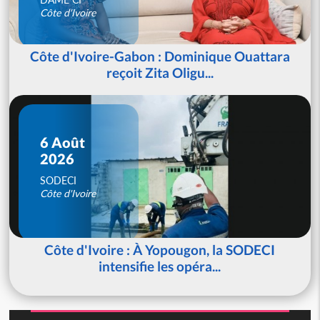
Côte d'Ivoire
Côte d'Ivoire-Gabon : Dominique Ouattara
reçoit Zita Oligu...
6 Août
2026
SODECI
Côte d'Ivoire
Côte d'Ivoire : À Yopougon, la SODECI
intensifie les opéra...