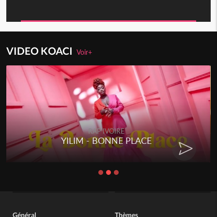
VIDEO KOACI
Voir+
RAP IVOIRE
YILIM - BONNE PLACE
Général
Thèmes