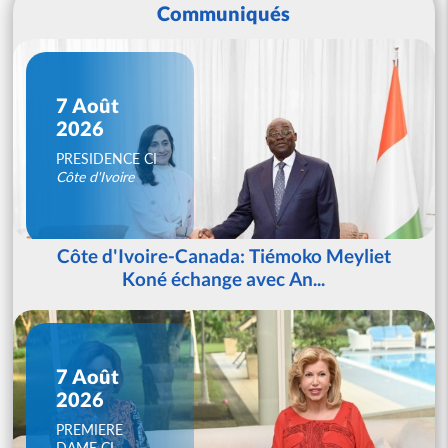
Communiqués
7 Août
2026
PRESIDENCE CI
Côte d'Ivoire
Côte d'Ivoire-Canada: Tiémoko Meyliet
Koné échange avec An...
7 Août
2026
PREMIERE
DAME CI