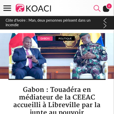
0
Côte d'Ivoire : Séileu, la célébration de la fête nationale
transformée en vaste campagne contre les produits
dépigmentants dangereux
GABON
POLITIQUE
Gabon : Touadéra en
médiateur de la CEEAC
accueilli à Libreville par la
junte au pouvoir