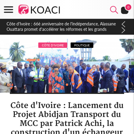
0
Côte d'Ivoire : À Abidjan, Amadou Oury Bah admire le modèle
ivoirien et veut s'en inspirer pour accélérer le développement
de la Guinée
CÔTE D'IVOIRE
POLITIQUE
Côte d'Ivoire : Lancement du
Projet Abidjan Transport du
MCC par Patrick Achi, la
construction d'un échangeur