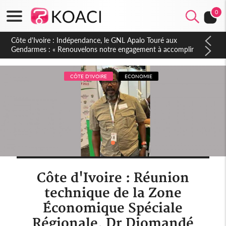
0
Sierra Leone : Un projet de réforme constitutionnelle en
gestation, points clés des amendements, un exclu d'avance
CÔTE D'IVOIRE
ECONOMIE
Côte d'Ivoire : Réunion
technique de la Zone
Économique Spéciale
Régionale, Dr Diomandé