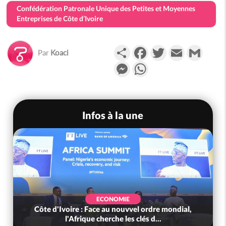
Confédération Patronale Unique des Petites et Moyennes
Entreprises de Côte d’Ivoire
Partager
Facebook
Twitter
Email
Gmail
Par
Koaci
Messenger
WhatsApp
Infos à la une
ECONOMIE
Côte d'Ivoire : Face au nouvvel ordre mondial,
l'Afrique cherche les clés d...