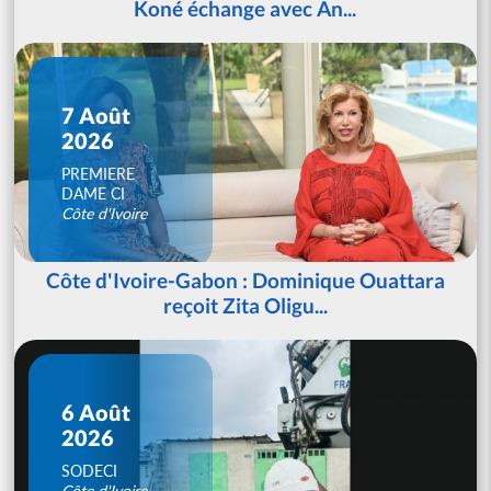
Koné échange avec An...
7 Août
2026
PREMIERE
DAME CI
Côte d'Ivoire
Côte d'Ivoire-Gabon : Dominique Ouattara
reçoit Zita Oligu...
6 Août
2026
SODECI
Côte d'Ivoire