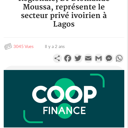
Moussa, représente le
secteur privé ivoirien à
Lagos
3045 Vues
Il y a 2 ans
Partager
Facebook
Twitter
Email
Gmail
Messen
W