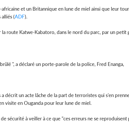
ud-africaine et un Britannique en lune de miel ainsi que leur tour
Côte d'Iv
lliés (
ADF
).
Amadou Ou
modèle i
la route Katwe-Kabatoro, dans le nord du parc, par un petit
brûlé '', a déclaré un porte-parole de la police, Fred Enanga,
 décrit un acte lâche de la part de terroristes qui s'en prenne
en visite en Ouganda pour leur lune de miel.
e sécurité à veiller à ce que "ces erreurs ne se reproduisent 