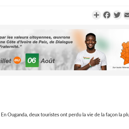
Partager
Faceboo
Twi
Côte d'Ivoi
Mamad
conseiller
Côte d'Ivo
des 100 00
le SYN
 En Ouganda, deux touristes ont perdu la vie de la façon la plu