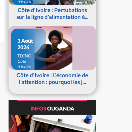
d'Ivoire
Côte d'Ivoire : Pertubations
sur la ligne d'alimentation é...
3 Août
2026
TECNO
Côte
d'Ivoire
Côte d'Ivoire : L'économie de
l'attention : pourquoi les j...
INFOS
OUGANDA