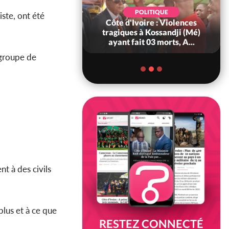
POLITIQUE
POLITIQUE
iste, ont été
oire : À Abidjan,
Côte d'Ivoire : Violences
ry Bah admire le
tragiques à Kossandji (Mé)
voirien et veu...
ayant fait 03 morts, A...
 groupe de
nt à des civils
plus et à ce que
RESTEZ CONNECTÉ