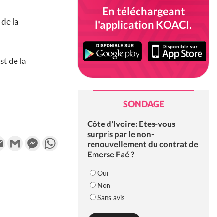
En téléchargeant
 de la
l'application KOACI.
st de la
SONDAGE
Côte d'Ivoire: Etes-vous
surpris par le non-
k
tter
Email
Gmail
Messenger
WhatsApp
renouvellement du contrat de
Emerse Faé ?
Oui
Non
Sans avis