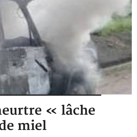
eurtre « lâche
 de miel