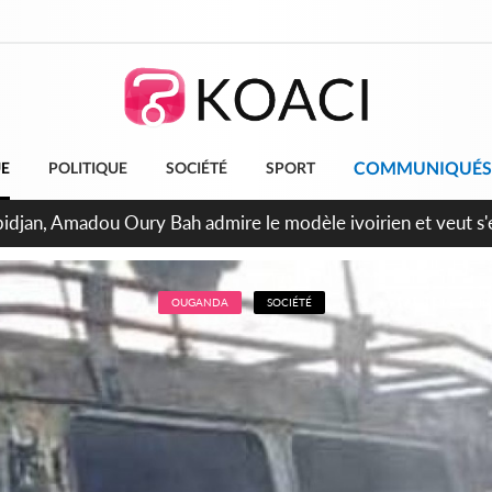
COMMUNIQUÉS
UE
POLITIQUE
SOCIÉTÉ
SPORT
milliards FCFA de la France pour le métro d'Abidjan et les Ag
projets structurants
OUGANDA
SOCIÉTÉ