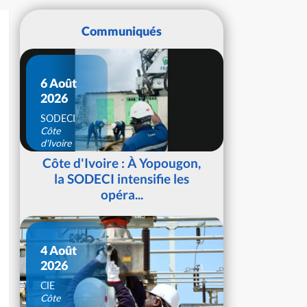
Communiqués
6 Août
2026
SODECI
Côte
d'Ivoire
Côte d'Ivoire : À Yopougon,
la SODECI intensifie les
opéra...
4 Août
2026
CIE
Côte