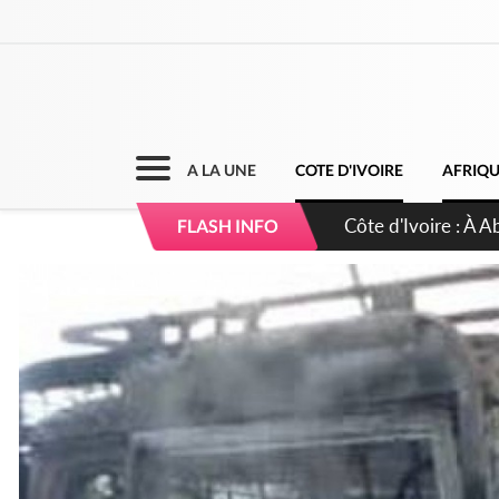
A LA UNE
COTE D'IVOIRE
AFRIQ
Côte d'Ivoire : 23 
FLASH INFO
d'accélérateur aux 