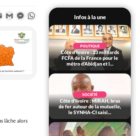
k
tter
Email
Gmail
Messenger
WhatsApp
Infos à la une
POLITIQUE
POLITIQUE
re : Décrispation ?
Côte d'Ivoire : 23 milliards
ou Traoré ex
FCFA de la France pour le
 de Soro a recou...
métro d'Abidjan et l...
SOCIÉTÉ
SOCIÉTÉ
ire : Fin du rachat
Côte d'Ivoire : MIRAH, bras
0 tonnes de cacao,
de fer autour de la mutuelle,
ARFA-CI co...
le SYNHA-CI saisi...
s lâche alors