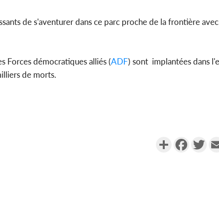
sants de s'aventurer dans ce parc proche de la frontière avec
es Forces démocratiques alliés (
ADF
) sont implantées dans l'e
lliers de morts.
Partager
Faceboo
Twi