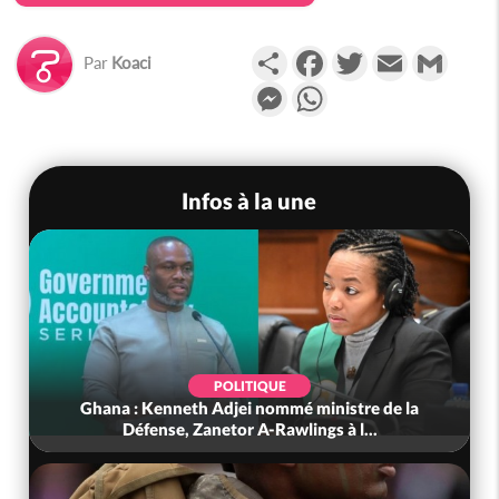
Partager
Facebook
Twitter
Email
Gmail
Par
Koaci
Messenger
WhatsApp
Infos à la une
POLITIQUE
Cameroun : Décès à 86 ans de BAH Oumarou
Sanda pilier du conseil constituti...