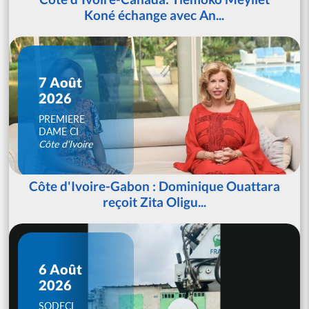
Koné échange avec An...
7 Août
2026
PREMIERE
DAME CI
Côte d'Ivoire
Côte d'Ivoire-Gabon : Dominique Ouattara
reçoit Zita Oligu...
6 Août
2026
SODECI