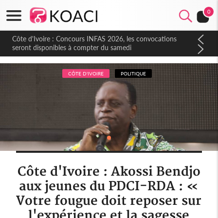
0
Côte d'Ivoire : Concours INFAS 2026, les convocations
seront disponibles à compter du samedi
CÔTE D'IVOIRE
POLITIQUE
Côte d'Ivoire : Akossi Bendjo
aux jeunes du PDCI-RDA : «
Votre fougue doit reposer sur
l'expérience et la sagesse