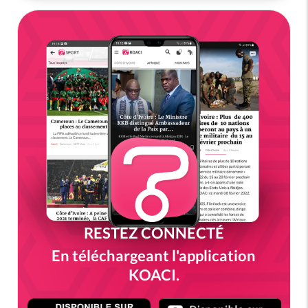
RESTEZ CONNECTÉ
En téléchargeant l'application
KOACI.