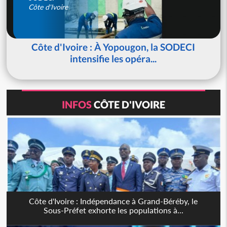
Côte d'Ivoire
Côte d'Ivoire : À Yopougon, la SODECI
intensifie les opéra...
INFOS
CÔTE D'IVOIRE
Côte d'Ivoire : Indépendance à Grand-Béréby, le
Sous-Préfet exhorte les populations à...