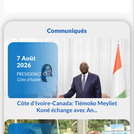
Communiqués
7 Août
2026
PRESIDENCE CI
Côte d'Ivoire
Côte d'Ivoire-Canada: Tiémoko Meyliet
Koné échange avec An...