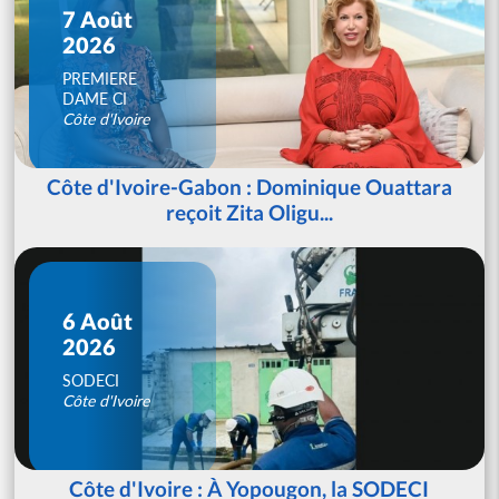
7 Août
2026
PREMIERE
DAME CI
Côte d'Ivoire
Côte d'Ivoire-Gabon : Dominique Ouattara
reçoit Zita Oligu...
6 Août
2026
SODECI
Côte d'Ivoire
Côte d'Ivoire : À Yopougon, la SODECI