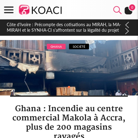
0
Côte d'Ivoire : Indépendance 2026, Thiam plaide pour un
environnement démocratique plus apaisé
GHANA
SOCIÉTÉ
Ghana : Incendie au centre
commercial Makola à Accra,
plus de 200 magasins
ravagés