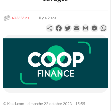
4036 Vues
Il y a 2 ans
Partager
Facebook
Twitter
Email
Gmail
Messen
W
© Koaci.com - dimanche 22 octobre 2023 - 15:55