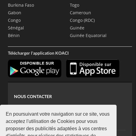
Burkina Faso
Togo
Gabon
Cameroun
Congo
Congo (RDC)
Sénégal
Guinée
Bénin
Guinée Equatorial
Télécharger l'application KOACI
NOUS CONTACTER
contact@koaci.com
koaci@yahoo.fr
En poursuivant votre navigation sur ce site, vous
+225 07 08 85 52 93
acceptez l'utilisation de Cookies pour vous
proposer des publicités adaptées à vos centres
d'intérêts, pour réaliser des statistiques de