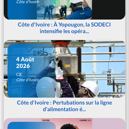
Côte d'Ivoire
Côte d'Ivoire : À Yopougon, la SODECI
intensifie les opéra...
4 Août
2026
CIE
Côte d'Ivoire
Côte d'Ivoire : Pertubations sur la ligne
d'alimentation é...