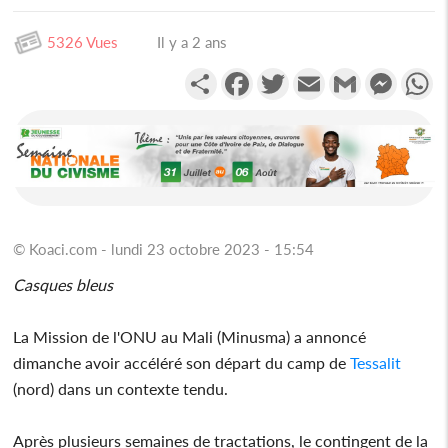
5326 Vues
Il y a 2 ans
Partager
Facebook
Twitter
Email
Gmail
Messen
W
© Koaci.com - lundi 23 octobre 2023 - 15:54
Casques bleus
La Mission de l'ONU au Mali (Minusma) a annoncé
dimanche avoir accéléré son départ du camp de
Tessalit
(nord) dans un contexte tendu.
Après plusieurs semaines de tractations, le contingent de la