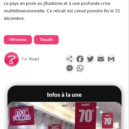
ce pays en proie au jihadisme et à une profonde crise
multidimensionnelle. Ce retrait est censé prendre fin le 31
décembre.
Minsuma
Tessalit
Partager
Facebook
Twitter
Email
Gmail
Par
Koaci
Messenger
WhatsApp
Infos à la une