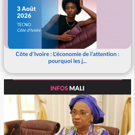
3 Août
2026
TECNO
Côte d'Ivoire
Côte d'Ivoire : L'économie de l'attention :
pourquoi les j...
INFOS
MALI