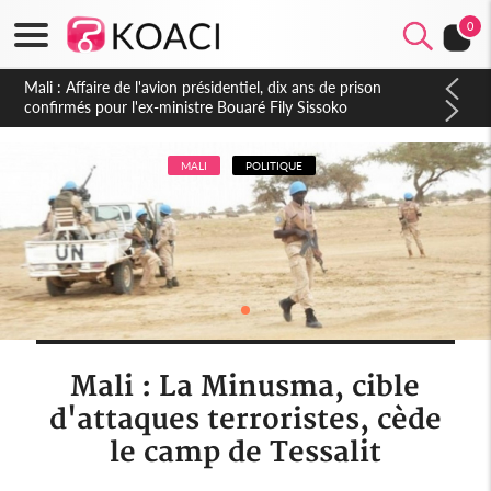
0
Nigeria : Le Togo et le Cameroun principaux acheteurs des
produits de la raffinerie Dangote en juillet
MALI
POLITIQUE
Mali : La Minusma, cible
d'attaques terroristes, cède
le camp de Tessalit