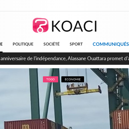
COMMUNIQUÉS
UE
POLITIQUE
SOCIÉTÉ
SPORT
bidjan, Amadou Oury Bah admire le modèle ivoirien et veut s'e
 la Guinée
TOGO
ECONOMIE