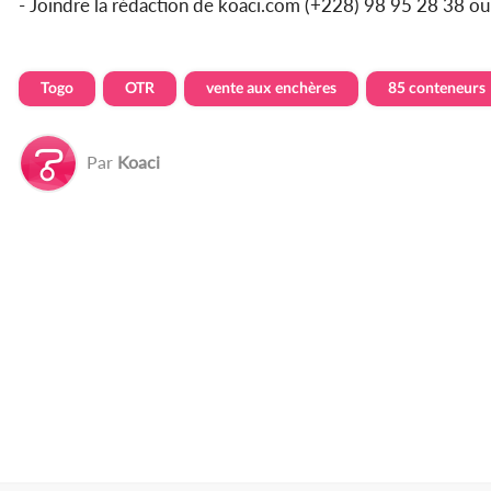
- Joindre la rédaction de koaci.com (+228) 98 95 28 38 o
Togo
OTR
vente aux enchères
85 conteneurs
Par
Koaci