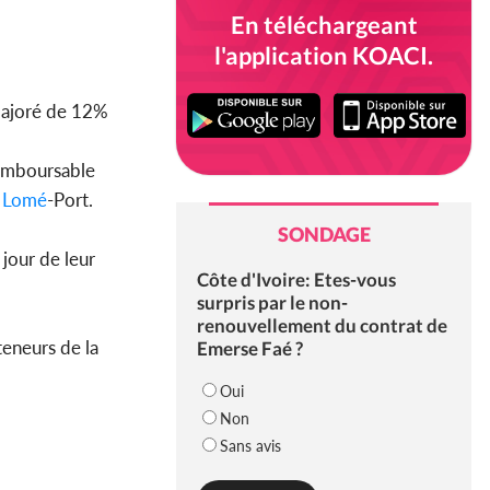
En téléchargeant
l'application KOACI.
 majoré de 12%
remboursable
Lomé
-Port.
SONDAGE
 jour de leur
Côte d'Ivoire: Etes-vous
surpris par le non-
renouvellement du contrat de
eneurs de la
Emerse Faé ?
Oui
Non
Sans avis