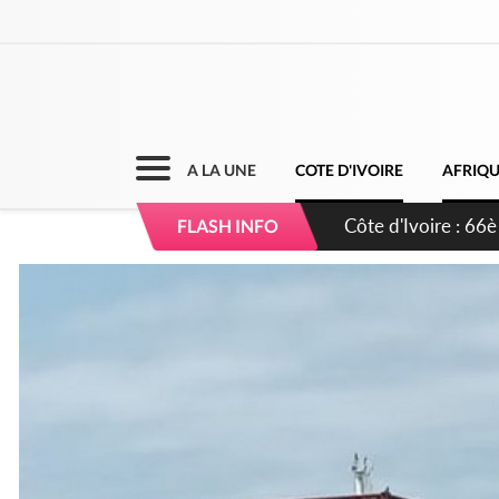
A LA UNE
COTE D'IVOIRE
AFRIQ
Côte d'Ivoire : À A
FLASH INFO
développement de