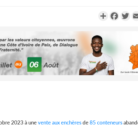
Partager
Faceboo
Twi
Côte d'Ivoi
Alassane 
la gr
Côte 
anni
l'indépe
Ouatt
tobre 2023 à une
vente aux enchères
de
85 conteneurs
abando