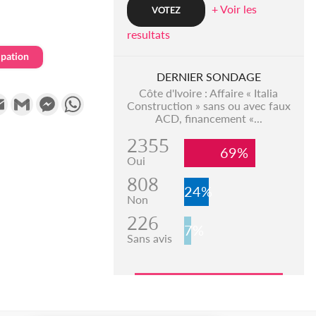
+ Voir les
resultats
ipation
DERNIER SONDAGE
Côte d'Ivoire : Affaire « Italia
k
tter
Email
Gmail
Messenger
WhatsApp
Construction » sans ou avec faux
ACD, financement «...
2355
69%
Oui
808
24%
Non
226
7%
Sans avis