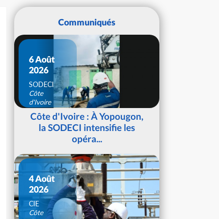
Communiqués
6 Août
2026
SODECI
Côte
d'Ivoire
Côte d'Ivoire : À Yopougon,
la SODECI intensifie les
opéra...
4 Août
2026
CIE
Côte