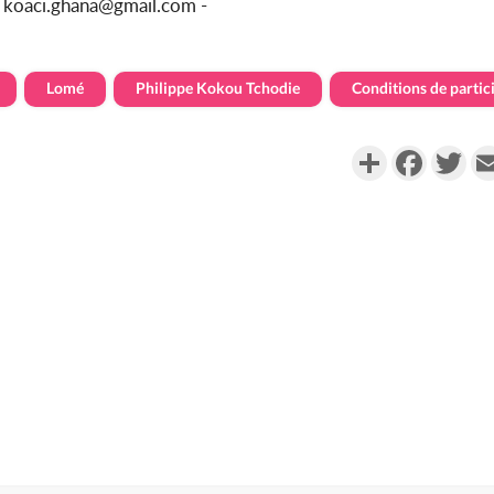
u koaci.ghana@gmail.com -
Lomé
Philippe Kokou Tchodie
Conditions de partic
Partager
Faceboo
Twi