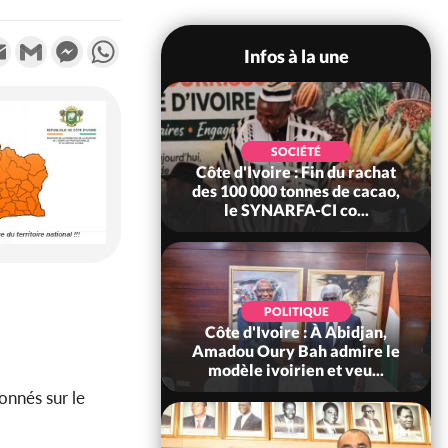
k
tter
Email
Gmail
Messenger
WhatsApp
Infos à la une
POLITIQUE
SOCIÉTÉ
re : Fête nationale,
Côte d'Ivoire : Fin du rachat
Ouattara accorde
des 100 000 tonnes de cacao,
âce à 4 661...
le SYNARFA-CI co...
POLITIQUE
d'Ivoire : 66è
POLITIQUE
versaire de
Côte d'Ivoire : À Abidjan,
ndance, Alassane
Amadou Oury Bah admire le
ara prome...
modèle ivoirien et veu...
nnés sur le