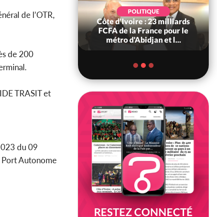
POLITIQUE
POLITIQUE
néral de l’OTR,
re : Décrispation ?
Côte d'Ivoire : 23 milliards
ou Traoré ex
FCFA de la France pour le
 de Soro a recou...
métro d'Abidjan et l...
rès de 200
erminal.
IDE TRASIT et
2023 du 09
au Port Autonome
RESTEZ CONNECTÉ