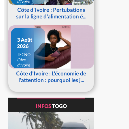
d'Ivoire
Côte d'Ivoire : Pertubations
sur la ligne d'alimentation é...
3 Août
2026
TECNO
Côte
d'Ivoire
Côte d'Ivoire : L'économie de
l'attention : pourquoi les j...
INFOS
TOGO