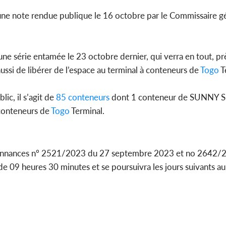
ne note rendue publique le 16 octobre par le Commissaire gé
Côte d'Ivoi
Mamad
conseiller
’une série entamée le 23 octobre dernier, qui verra en tout, p
ssi de libérer de l’espace au terminal à conteneurs de
Togo
T
c, il s’agit de
85 conteneurs
dont 1 conteneur de SUNNY S
conteneurs de
Togo
Terminal.
donnances nº 2521/2023 du 27 septembre 2023 et no 2642/
r de 09 heures 30 minutes et se poursuivra les jours suivants 