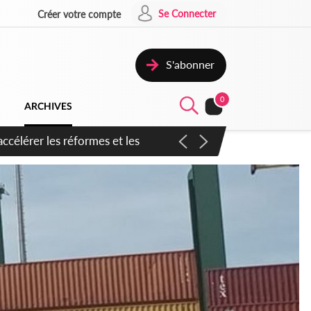
Se Connecter
Créer votre compte
S'abonner
0
ARCHIVES
n inspirer pour accélérer le