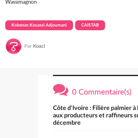
Wassimagnon
Kobenan Kouassi Adjoumani
CAISTAB
Par
Koaci
0 Commentaire(s)
Côte d'Ivoire : Filière palmier à
aux producteurs et raffineurs s
décembre