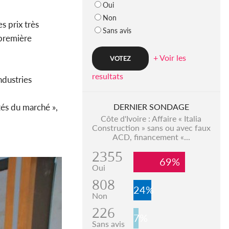
Oui
Non
s prix très
Sans avis
 première
+ Voir les
resultats
ndustries
tés du marché »,
DERNIER SONDAGE
Côte d'Ivoire : Affaire « Italia
Construction » sans ou avec faux
ACD, financement «...
2355
69%
Oui
808
24%
Non
226
7%
Sans avis