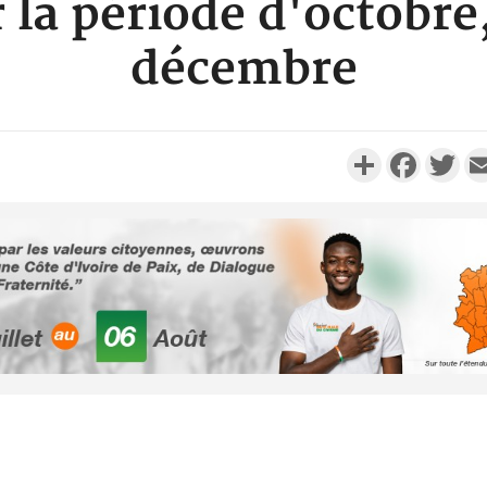
r la période d'octobr
décembre
Partager
Faceboo
Twi
Côte d'Ivoi
Alassane 
la gr
Côte 
anni