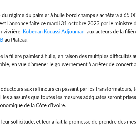
l'indépe
Ouatt
 du régime du palmier à huile bord champs s’achètera à 65 0
est l'annonce faite ce mardi 31 octobre 2023 par le ministre d
n vivrière,
Kobenan Kouassi Adjoumani
aux acteurs de la filièr
AB
au Plateau.
Côte d'Ivoi
Mamad
conseiller
 la filière palmier à huile, en raison des multiples difficultés a
a table, en vue d'amener le gouvernement à arrêter de concert 
roducteurs aux raffineurs en passant par les transformateurs, 
Il les a assurés que toutes les mesures adéquates seront prise
conomique de la Côte d'Ivoire.
leur sollicitude, et leur a fait la promesse de prendre des me