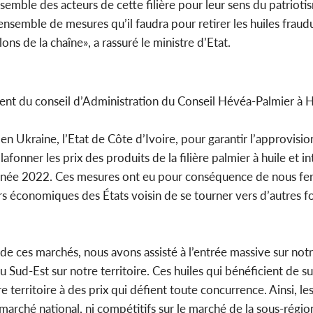
nsemble des acteurs de cette filière pour leur sens du patrio
semble de mesures qu’il faudra pour retirer les huiles fraudu
lons de la chaîne», a rassuré le ministre d’Etat.
ent du conseil d’Administration du Conseil Hévéa-Palmier à Hu
e en Ukraine, l’Etat de Côte d’Ivoire, pour garantir l’approvis
fonner les prix des produits de la filière palmier à huile et in
 l’année 2022. Ces mesures ont eu pour conséquence de nous fe
rs économiques des États voisin de se tourner vers d’autres f
 de ces marchés, nous avons assisté à l’entrée massive sur notr
 Sud-Est sur notre territoire. Ces huiles qui bénéficient de 
re territoire à des prix qui défient toute concurrence. Ainsi, le
marché national, ni compétitifs sur le marché de la sous-régio