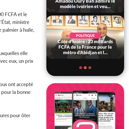
ndance, Alassane
Amadou Oury Bah admire le
ara prome...
modèle ivoirien et veu...
00 FCFA et le
'État, ministre
e palmier à huile,
POLITIQUE
POLITIQUE
re : Décrispation ?
Côte d'Ivoire : 23 milliards
ou Traoré ex
FCFA de la France pour le
 de Soro a recou...
métro d'Abidjan et l...
uxquelles elle
avec eux, un prix
tous ont accepté
s pour la bonne
sures pour ôter