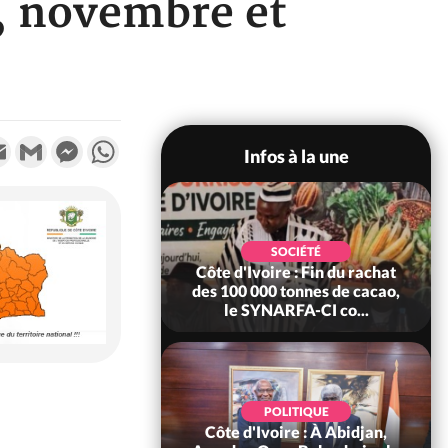
e, novembre et
k
tter
Email
Gmail
Messenger
WhatsApp
Infos à la une
POLITIQUE
SOCIÉTÉ
re : Fête nationale,
Côte d'Ivoire : Fin du rachat
Ouattara accorde
des 100 000 tonnes de cacao,
âce à 4 661...
le SYNARFA-CI co...
POLITIQUE
d'Ivoire : 66è
POLITIQUE
versaire de
Côte d'Ivoire : À Abidjan,