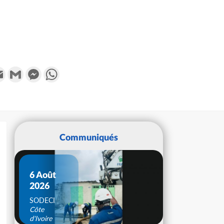
k
tter
Email
Gmail
Messenger
WhatsApp
Communiqués
6 Août
2026
SODECI
Côte
d'Ivoire