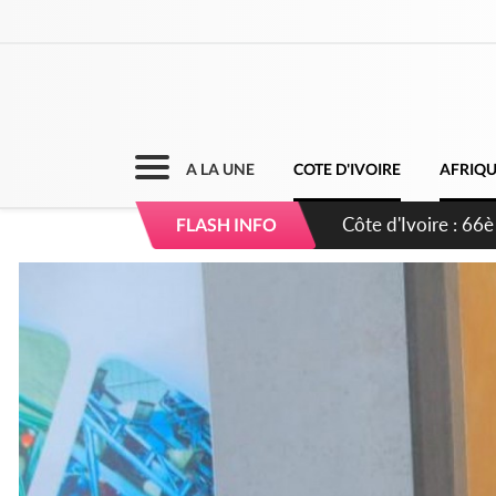
A LA UNE
COTE D'IVOIRE
AFRIQ
Côte d'Ivoire : À A
FLASH INFO
développement de