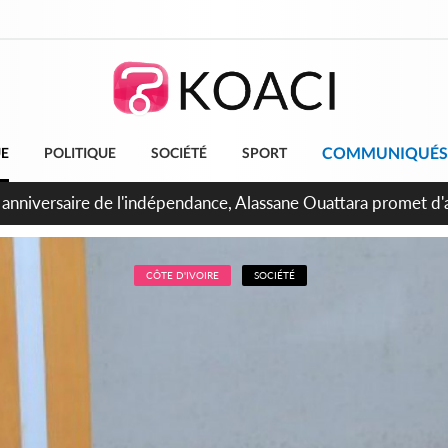
COMMUNIQUÉS
UE
POLITIQUE
SOCIÉTÉ
SPORT
bidjan, Amadou Oury Bah admire le modèle ivoirien et veut s'e
 la Guinée
CÔTE D'IVOIRE
SOCIÉTÉ