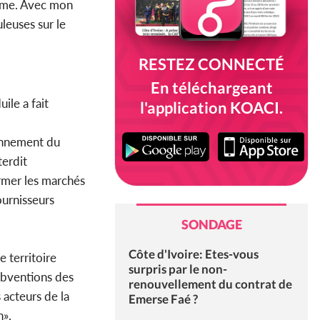
tisme. Avec mon
leuses sur le
RESTEZ CONNECTÉ
En téléchargeant
ile a fait
l'application KOACI.
ionnement du
terdit
rmer les marchés
ournisseurs
SONDAGE
Côte d'Ivoire: Etes-vous
e territoire
surpris par le non-
subventions des
renouvellement du contrat de
s acteurs de la
Emerse Faé ?
n».