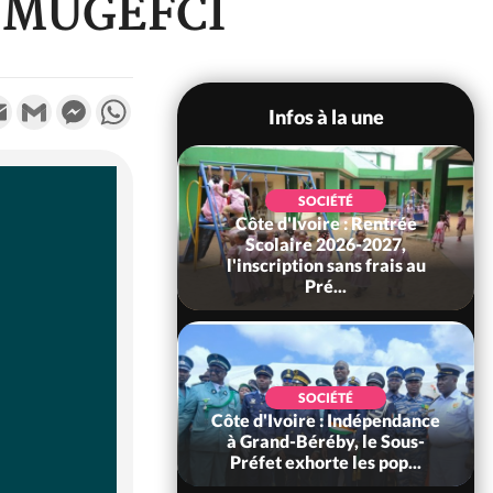
la MUGEFCI
k
tter
Email
Gmail
Messenger
WhatsApp
Infos à la une
POLITIQUE
Côte d'Ivoire : Après le pari
réussi du 66e anniversaire,
Adama Bictogo : «...
POLITIQUE
Côte d'Ivoire : 66e
anniversaire de
l'Indépendance, les Forces de
Défense e...