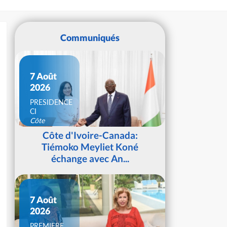
Communiqués
7 Août
2026
PRESIDENCE
CI
Côte
d'Ivoire
Côte d'Ivoire-Canada:
Tiémoko Meyliet Koné
échange avec An...
7 Août
2026
PREMIERE