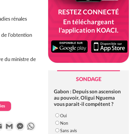
RESTEZ CONNECTÉ
adies rénales
En téléchargeant
l'application KOACI.
 de l’obtention
ve du ministre de
SONDAGE
Gabon : Depuis son ascension
au pouvoir, Oligui Nguema
vous parait-il compétent ?
ies
Oui
Non
k
tter
Email
Gmail
Messenger
WhatsApp
Sans avis