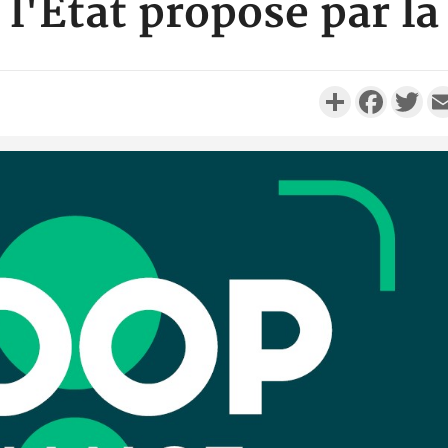
 l'Etat proposé par 
Partager
Faceboo
Twi