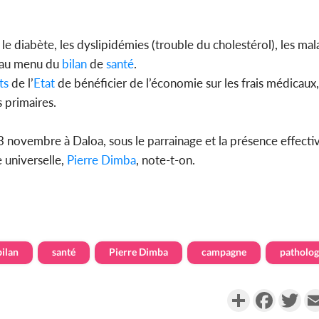
 le diabète, les dyslipidémies (trouble du cholestérol), les mal
t au menu du
bilan
de
santé
.
ts
de l’
Etat
de bénéficier de l’économie sur les frais médicaux,
 primaires.
3 novembre à Daloa, sous le parrainage et la présence effecti
 universelle,
Pierre Dimba
, note-t-on.
bilan
santé
Pierre Dimba
campagne
patholog
Partager
Faceboo
Twi