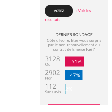
+ Voir les
resultats
DERNIER SONDAGE
Côte d'Ivoire: Etes-vous surpris
par le non-renouvellement du
contrat de Emerse Faé ?
3128
51%
Oui
2902
47%
Non
112
2%
Sans avis