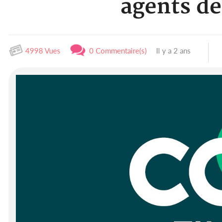
agents de
4998 Vues
0 Commentaire(s)
Il y a 2 ans