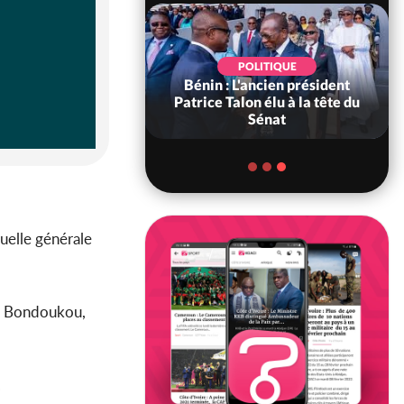
SOCIÉTÉ
Côte d'Ivoire : MIRAH, la
guerre des communiqués
s'intensifie entre la MA-M...
uelle générale
o, Bondoukou,
.